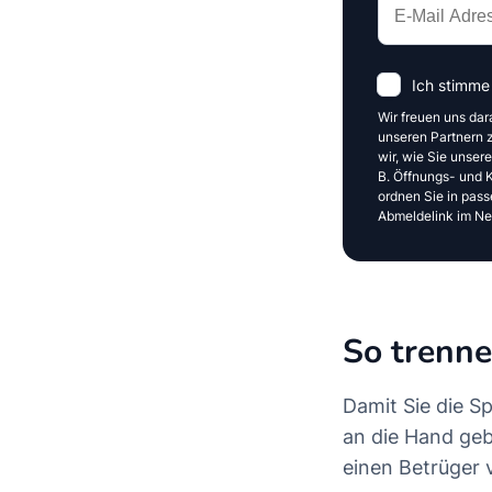
Ich stimme
Wir freuen uns dar
unseren Partnern z
wir, wie Sie unser
B. Öffnungs- und Kl
ordnen Sie in pass
Abmeldelink im New
So trenne
Damit Sie die S
an die Hand geb
einen Betrüger v