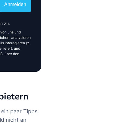
Anmelden
n zu.
 von uns und
ichen, analysieren
ls interagieren (z.
 liefert, und
 B. über den
bietern
ein paar Tipps
ld nicht an