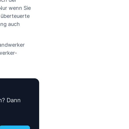
 Nur wenn Sie
 überteuerte
ung auch
Handwerker
werker-
en? Dann