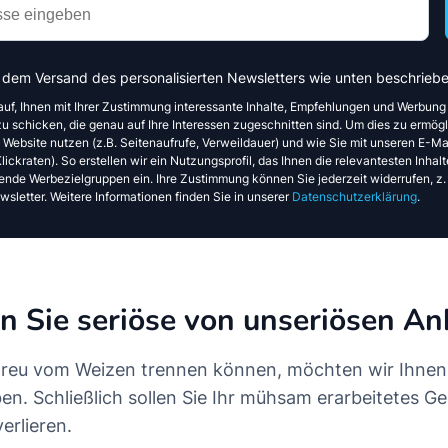
 dem Versand des personalisierten Newsletters wie unten beschriebe
auf, Ihnen mit Ihrer Zustimmung interessante Inhalte, Empfehlungen und Werbung
u schicken, die genau auf Ihre Interessen zugeschnitten sind. Um dies zu ermögl
e Website nutzen (z.B. Seitenaufrufe, Verweildauer) und wie Sie mit unseren E-Mai
ickraten). So erstellen wir ein Nutzungsprofil, das Ihnen die relevantesten Inhalte
ende Werbezielgruppen ein. Ihre Zustimmung können Sie jederzeit widerrufen, z.
sletter. Weitere Informationen finden Sie in unserer
Datenschutzerklärung
.
n Sie seriöse von unseriösen An
preu vom Weizen trennen können, möchten wir Ihnen 
en. Schließlich sollen Sie Ihr mühsam erarbeitetes Ge
erlieren.