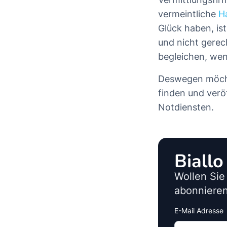
vermeintliche
H
Glück haben, is
und nicht gerec
begleichen, we
Deswegen möchte
finden und verö
Notdiensten.
Biall
Wollen Sie
abonnieren
E-Mail Adresse
Interests
Amount