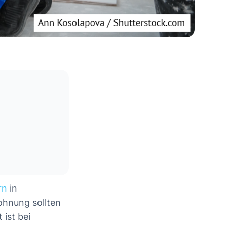
rn
in
hnung sollten
ist bei