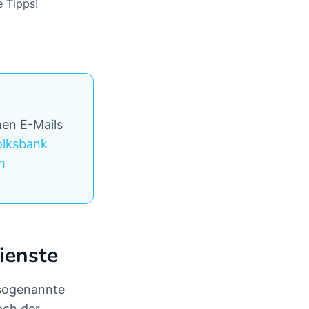
e Tipps!
hen E-Mails
olksbank
n
ienste
 sogenannte
och der