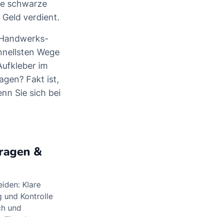
le schwarze
 Geld verdient.
n Handwerks-
chnellsten Wege
Aufkleber im
agen? Fakt ist,
nn Sie sich bei
ragen &
iden: Klare
g und Kontrolle
ch und