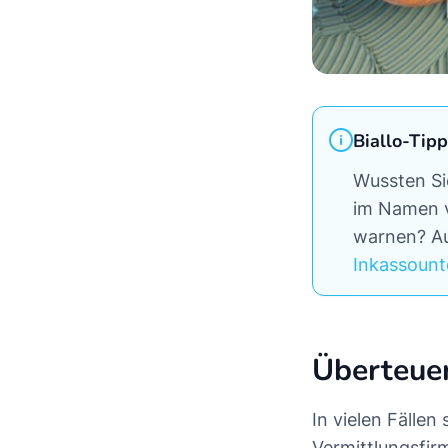
Biallo-Tipp
Wussten Sie
im Namen v
warnen? Au
Inkassoun
Überteue
In vielen Fälle
Vermittlungsfir