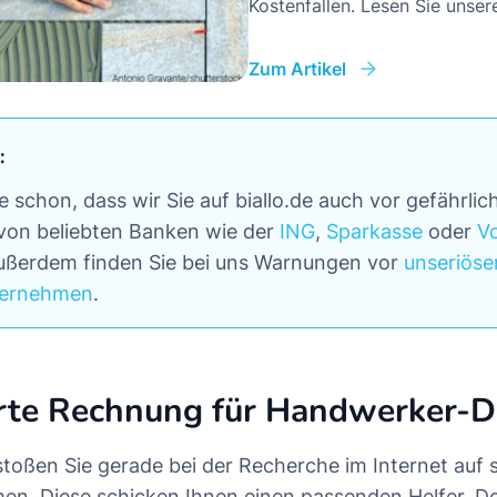
Kostenfallen. Lesen Sie unser
Zum Artikel
:
 schon, dass wir Sie auf biallo.de auch vor gefährlic
on beliebten Banken wie der
ING
,
Sparkasse
oder
V
ßerdem finden Sie bei uns Warnungen vor
unseriöse
ternehmen
.
rte Rechnung für Handwerker-D
n stoßen Sie gerade bei der Recherche im Internet auf
men. Diese schicken Ihnen einen passenden Helfer. D