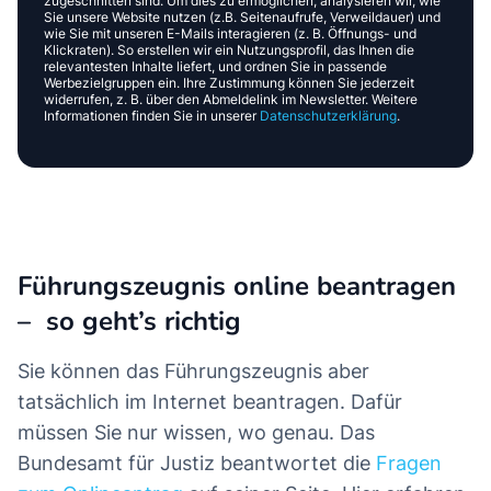
zugeschnitten sind. Um dies zu ermöglichen, analysieren wir, wie
Sie unsere Website nutzen (z.B. Seitenaufrufe, Verweildauer) und
wie Sie mit unseren E-Mails interagieren (z. B. Öffnungs- und
Klickraten). So erstellen wir ein Nutzungsprofil, das Ihnen die
relevantesten Inhalte liefert, und ordnen Sie in passende
Werbezielgruppen ein. Ihre Zustimmung können Sie jederzeit
widerrufen, z. B. über den Abmeldelink im Newsletter. Weitere
Informationen finden Sie in unserer
Datenschutzerklärung
.
Führungszeugnis online beantragen
– so geht’s richtig
Sie können das Führungszeugnis aber
tatsächlich im Internet beantragen. Dafür
müssen Sie nur wissen, wo genau. Das
Bundesamt für Justiz beantwortet die
Fragen