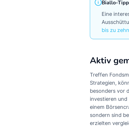
Biallo-Tipp
Eine intere
Ausschütt
bis zu zeh
Aktiv ge
Treffen Fondsm
Strategien, kön
besonders vor d
investieren und
einem Börsencra
sondern sind be
erzielten vergl