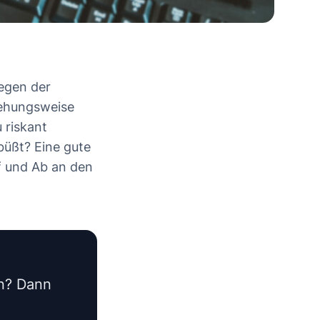
egen der
iehungsweise
 riskant
nbüßt? Eine gute
f und Ab an den
en? Dann