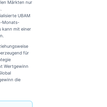
alen Märkten nur
.
ialisierte UBAM
hs-Monats-
 kann mit einer
n.
eziehungsweise
überzeugend für
ategie
nt Wertgewinn
Global
gewinn die