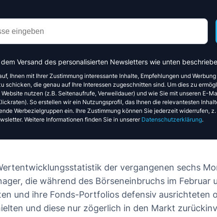
 dem Versand des personalisierten Newsletters wie unten beschriebe
auf, Ihnen mit Ihrer Zustimmung interessante Inhalte, Empfehlungen und Werbung
u schicken, die genau auf Ihre Interessen zugeschnitten sind. Um dies zu ermögl
e Website nutzen (z.B. Seitenaufrufe, Verweildauer) und wie Sie mit unseren E-Mai
ickraten). So erstellen wir ein Nutzungsprofil, das Ihnen die relevantesten Inhalte
ende Werbezielgruppen ein. Ihre Zustimmung können Sie jederzeit widerrufen, z.
sletter. Weitere Informationen finden Sie in unserer
Datenschutzerklärung
.
e Wertentwicklungsstatistik der vergangenen sechs M
nager, die während des Börseneinbruchs im Februar
rten und ihre Fonds-Portfolios defensiv ausrichteten
elten und diese nur zögerlich in den Markt zurückinv