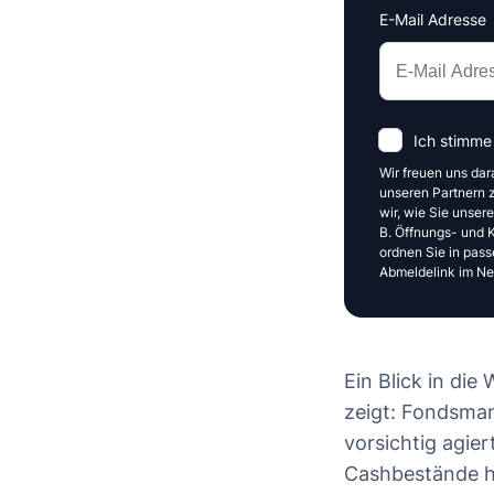
E-Mail Adresse
Interests
Amount
Ich stimme
Wir freuen uns dar
unseren Partnern z
wir, wie Sie unser
B. Öffnungs- und Kl
ordnen Sie in pass
Abmeldelink im New
Ein Blick in di
zeigt: Fondsma
vorsichtig agie
Cashbestände hi