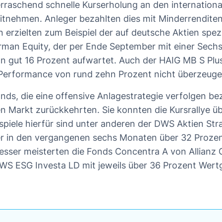
rraschend schnelle Kurserholung an den internation
tnehmen. Anleger bezahlten dies mit Minderrenditen
 erzielten zum Beispiel der auf deutsche Aktien spez
rman Equity, der per Ende September mit einer Sec
 gut 16 Prozent aufwartet. Auch der HAIG MB S Plus
erformance von rund zehn Prozent nicht überzeuge
nds, die eine offensive Anlagestrategie verfolgen b
den Markt zurückkehrten. Sie konnten die Kursrallye 
spiele hierfür sind unter anderen der DWS Aktien Str
er in den vergangenen sechs Monaten über 32 Proze
besser meisterten die Fonds Concentra A von Allianz 
WS ESG Investa LD mit jeweils über 36 Prozent Wert