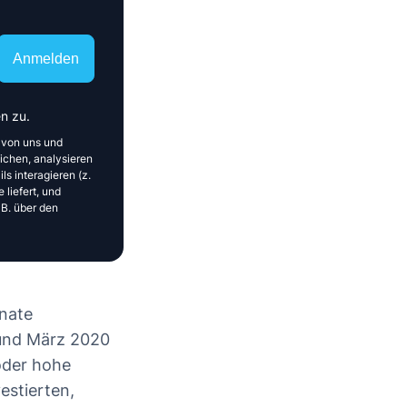
Anmelden
n zu.
 von uns und
ichen, analysieren
ls interagieren (z.
 liefert, und
 B. über den
onate
 und März 2020
 oder hohe
estierten,