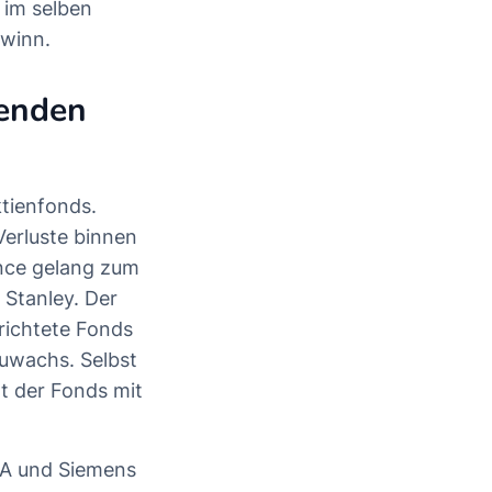
 im selben
ewinn.
genden
ktienfonds.
Verluste binnen
nce gelang zum
 Stanley. Der
richtete Fonds
uwachs. Selbst
gt der Fonds mit
d A und Siemens