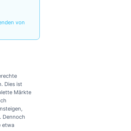
denden von
erechte
. Dies ist
plette Märkte
ach
nsteigen,
i. Dennoch
e etwa