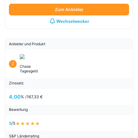
Zum Anbieter
Wechselwecker
Anbieter und Produkt
2
Chase
Tagesgeld
Zinssatz
4,00
% /
167,33 €
Bewertung
5
/5
S&P Länderrating