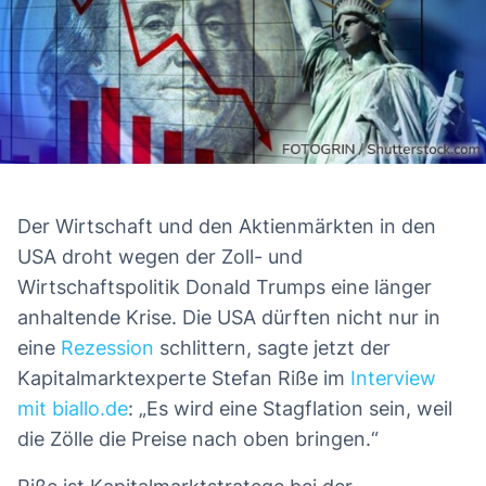
Der Wirtschaft und den Aktienmärkten in den
Das erwartet Sie in diesem Artikel
US-Aktien nochmal 30 Prozent runter?
USA droht wegen der Zoll- und
Wirtschaftspolitik Donald Trumps eine länger
US-Engagement zurückgefahren
anhaltende Krise. Die USA dürften nicht nur in
Was für europäische Aktien spricht
eine
Rezession
schlittern, sagte jetzt der
Kapitalmarktexperte Stefan Riße im
Interview
mit biallo.de
: „Es wird eine Stagflation sein, weil
die Zölle die Preise nach oben bringen.“