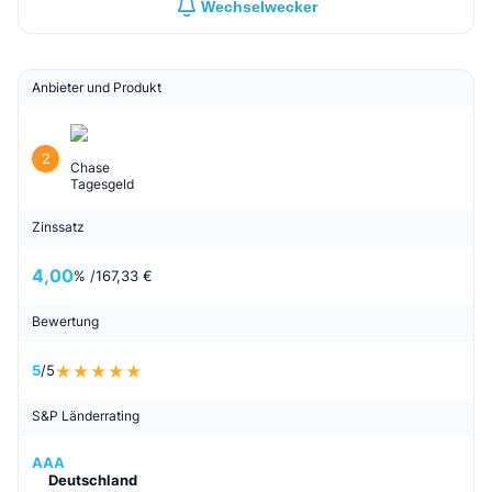
Wechselwecker
Anbieter und Produkt
2
Chase
Tagesgeld
Zinssatz
4,00
% /
167,33 €
Bewertung
5
/5
S&P Länderrating
AAA
Deutschland