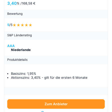
3,40
% /
168,58 €
Bewertung
5
/5
S&P Länderrating
AAA
Niederlande
Produktdetails
Basiszins: 1,95%
Aktionszins: 3,40%
- gilt für
die ersten 6 Monate
Zum Anbieter