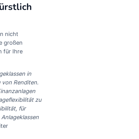
ürstlich
n nicht
ne großen
 für Ihre
geklassen in
g von Renditen.
 Finanzanlagen
eflexibilität zu
lität, für
n Anlageklassen
iter