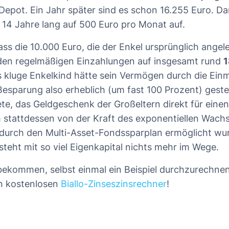
Depot. Ein Jahr später sind es schon 16.255 Euro. Da
 14 Jahre lang auf 500 Euro pro Monat auf.
ss die 10.000 Euro, die der Enkel ursprünglich angele
en regelmäßigen Einzahlungen auf insgesamt rund
1
kluge Enkelkind hätte sein Vermögen durch die Ein
Besparung also erheblich (um fast 100 Prozent) geste
ete, das Geldgeschenk der Großeltern direkt für eine
 stattdessen von der Kraft des exponentiellen Wach
s durch den Multi-Asset-Fondssparplan ermöglicht w
steht mit so viel Eigenkapital nichts mehr im Wege.
bekommen, selbst einmal ein Beispiel durchzurechn
en kostenlosen
Biallo-Zinseszinsrechner
!