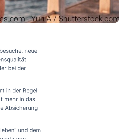
tbesuche, neue
ensqualität
er bei der
t in der Regel
t mehr in das
die Absicherung
t leben“ und dem
insatz von