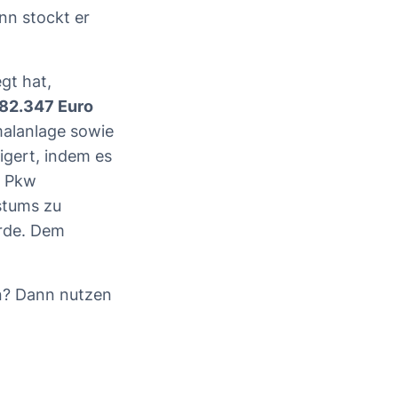
nn stockt er
gt hat,
82.347 Euro
malanlage sowie
igert, indem es
n Pkw
stums zu
urde. Dem
en? Dann nutzen