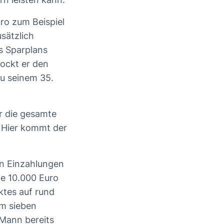
uro zum Beispiel
usätzlich
s Sparplans
ockt er den
zu seinem 35.
er die gesamte
. Hier kommt der
en Einzahlungen
ie 10.000 Euro
ktes auf rund
um sieben
 Mann bereits