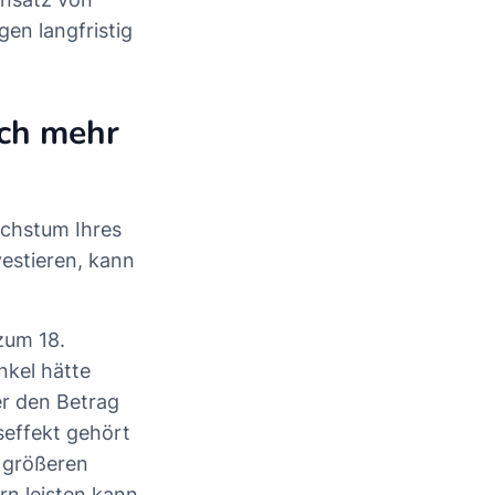
gen langfristig
ch mehr
achstum Ihres
estieren, kann
zum 18.
kel hätte
er den Betrag
seffekt gehört
l größeren
n leisten kann.