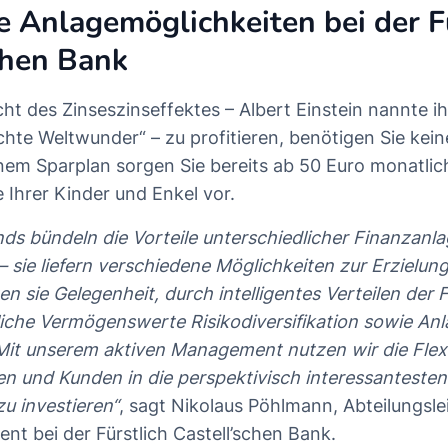
ge Anlagemöglichkeiten bei der F
chen Bank
t des Zinseszinseffektes – Albert Einstein nannte ih
chte Weltwunder“ – zu profitieren, benötigen Sie kei
em Sparplan sorgen Sie bereits ab 50 Euro monatlich
 Ihrer Kinder und Enkel vor.
nds bündeln die Vorteile unterschiedlicher Finanzanla
– sie liefern verschiedene Möglichkeiten zur Erzielun
ten sie Gelegenheit, durch intelligentes Verteilen der
iche Vermögenswerte Risikodiversifikation sowie Anlag
Mit unserem aktiven Management nutzen wir die Flexibi
n und Kunden in die perspektivisch interessanteste
u investieren“
, sagt Nikolaus Pöhlmann, Abteilungsle
t bei der Fürstlich Castell’schen Bank.