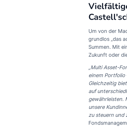
Vielfälti
Castell's
Um von der Mach
grundlos „das a
Summen. Mit ein
Zukunft oder die
„Multi Asset-Fo
einem Portfolio 
Gleichzeitig bie
auf unterschiedl
gewährleisten. 
unsere Kundinne
zu steuern und z
Fondsmanagemen