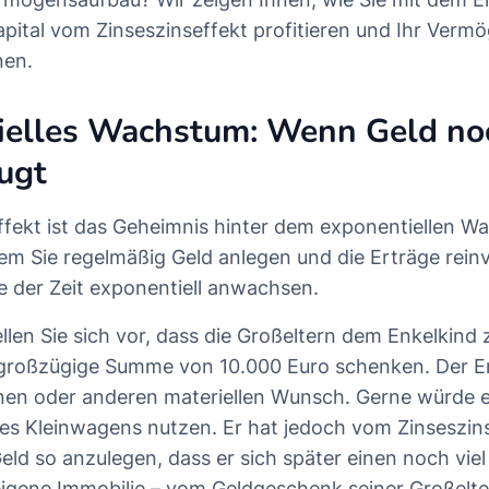
pital vom Zinseszinseffekt profitieren und Ihr Vermö
nen.
ielles Wachstum: Wenn Geld no
ugt
ffekt ist das Geheimnis hinter dem exponentiellen W
m Sie regelmäßig Geld anlegen und die Erträge reinv
fe der Zeit exponentiell anwachsen.
llen Sie sich vor, dass die Großeltern dem Enkelkind 
 großzügige Summe von 10.000 Euro schenken. Der En
inen oder anderen materiellen Wunsch. Gerne würde 
nes Kleinwagens nutzen. Er hat jedoch vom Zinseszin
Geld so anzulegen, dass er sich später einen noch vie
igene Immobilie – vom Geldgeschenk seiner Großelter