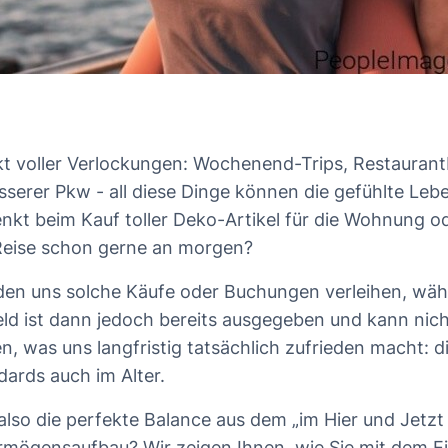
t voller Verlockungen: Wochenend-Trips, Restauran
sserer Pkw - all diese Dinge können die gefühlte Leb
enkt beim Kauf toller Deko-Artikel für die Wohnung od
Reise schon gerne an morgen?
den uns solche Käufe oder Buchungen verleihen, währ
eld ist dann jedoch bereits ausgegeben und kann nich
en, was uns langfristig tatsächlich zufrieden macht: 
dards auch im Alter.
also die perfekte Balance aus dem „im Hier und Jetz
ermögensaufbau? Wir zeigen Ihnen, wie Sie mit dem E