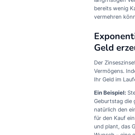
bereits wenig Ka
vermehren kön
Exponent
Geld erze
Der Zinseszinse
Vermögens. Inde
Ihr Geld im Lau
Ein Beispiel:
Ste
Geburtstag die
natürlich den e
für den Kauf ei
und plant, das 
Wunsch – eine e