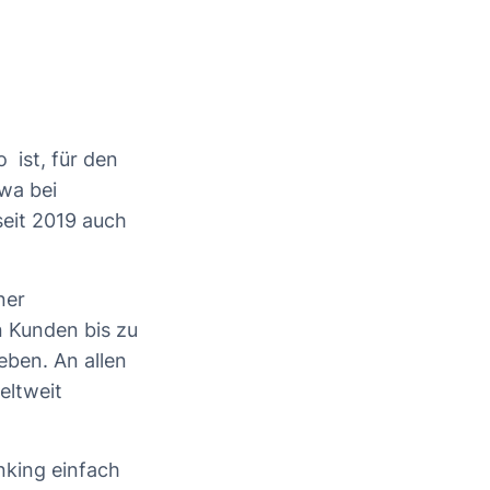
o
ist, für den
twa bei
eit 2019 auch
ner
n Kunden bis zu
ben. An allen
eltweit
nking einfach