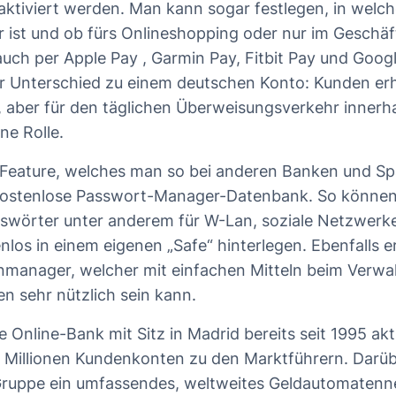
eaktiviert werden. Man kann sogar festlegen, in welc
r ist und ob fürs Onlineshopping oder nur im Geschäft
auch per
Apple Pay
, Garmin Pay, Fitbit Pay und
Googl
r Unterschied zu einem deutschen Konto: Kunden erh
 aber für den täglichen Überweisungsverkehr innerh
ine Rolle.
Feature, welches man so bei anderen Banken und Sp
ne kostenlose Passwort-Manager-Datenbank. So könn
swörter unter anderem für W-Lan, soziale Netzwerke
nlos in einem eigenen „Safe“ hinterlegen. Ebenfalls
nmanager, welcher mit einfachen Mitteln beim Verwa
en sehr nützlich sein kann.
ie Online-Bank mit Sitz in Madrid bereits seit 1995 akt
,4 Millionen Kundenkonten zu den Marktführern. Darüb
Gruppe ein umfassendes, weltweites Geldautomatenne