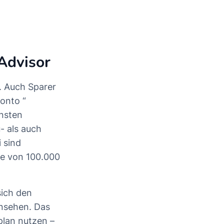
Advisor
. Auch Sparer
konto
“
insten
- als auch
 sind
he von 100.000
sich den
nsehen. Das
plan nutzen –