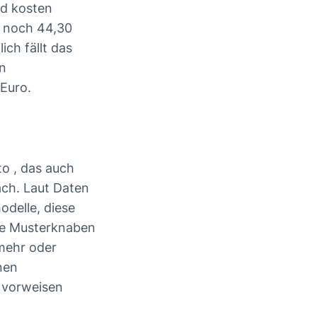
d kosten
s noch 44,30
ich fällt das
en
Euro.
to
, das auch
ach. Laut Daten
delle, diese
ige Musterknaben
mehr oder
nen
 vorweisen