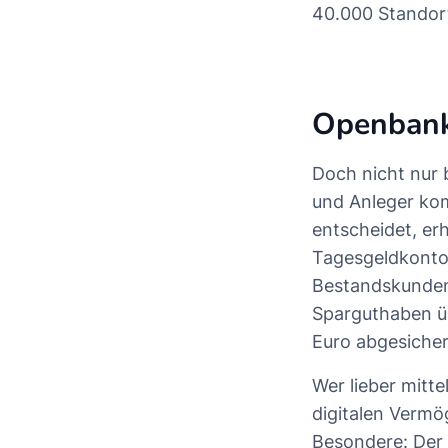
40.000 Standor
Openbank
Doch nicht nur 
und Anleger kom
entscheidet, er
Tagesgeldkont
Bestandskunden 
Sparguthaben üb
Euro abgesicher
Wer lieber mitt
digitalen Verm
Besondere: Der 