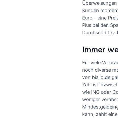
Überweisungen 
Kunden momenta
Euro – eine Prei
Plus bei den Sp
Durchschnitts-J
Immer we
Für viele Verbr
noch diverse mod
von biallo.de g
Zahl ist inzwis
wie ING oder C
weniger verabs
Mindestgeldein
kann, zahlt ein