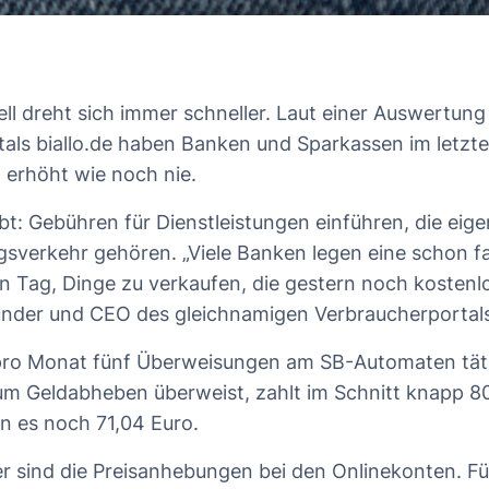
ell dreht sich immer schneller. Laut einer Auswertung
als biallo.de haben Banken und Sparkassen im letzte
g erhöht wie noch nie.
bt: Gebühren für Dienstleistungen einführen, die eige
gsverkehr gehören. „Viele Banken legen eine schon 
n Tag, Dinge zu verkaufen, die gestern noch kostenlo
ründer und CEO des gleichnamigen Verbraucherportal
 pro Monat fünf Überweisungen am SB-Automaten täti
um Geldabheben überweist, zahlt im Schnitt knapp 80
n es noch 71,04 Euro.
r sind die Preisanhebungen bei den Onlinekonten. Fü