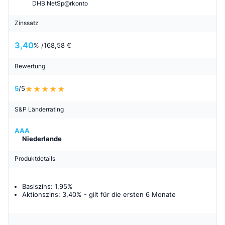
DHB NetSp@rkonto
Zinssatz
3,40
% /
168,58 €
Bewertung
5
/5
S&P Länderrating
AAA
Niederlande
Produktdetails
Basiszins: 1,95%
Aktionszins: 3,40%
- gilt für
die ersten 6 Monate