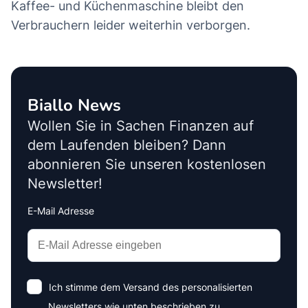
Kaffee- und Küchenmaschine bleibt den
Verbrauchern leider weiterhin verborgen.
Biallo News
Wollen Sie in Sachen Finanzen auf
dem Laufenden bleiben? Dann
abonnieren Sie unseren kostenlosen
Newsletter!
E-Mail Adresse
Interests
Amount
Ich stimme dem Versand des personalisierten
Newsletters wie unten beschrieben zu.