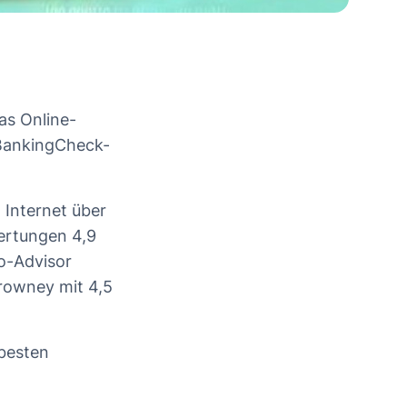
as Online-
 "BankingCheck-
 Internet über
ertungen 4,9
o-Advisor
Growney mit 4,5
besten