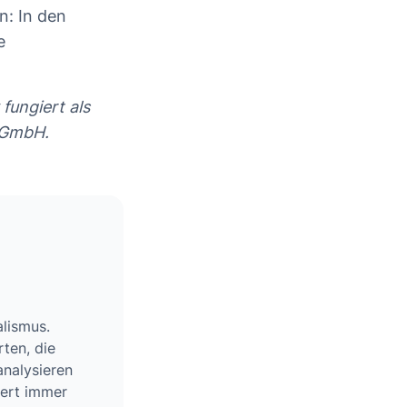
n: In den
e
fungiert als
 GmbH.
alismus.
ten, die
analysieren
wert immer