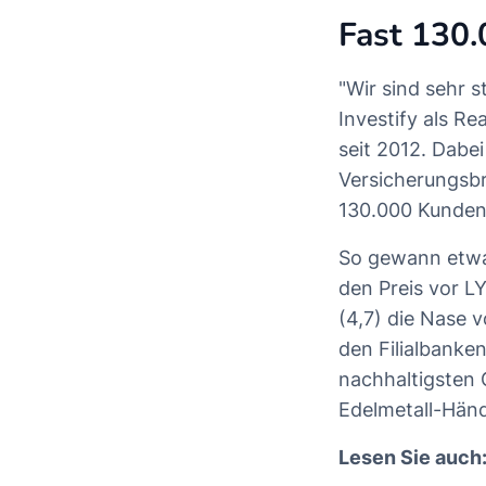
Fast 130
"Wir sind sehr 
Investify als R
seit 2012. Dabe
Versicherungsb
130.000 Kunden
So gewann etwa 
den Preis vor L
(4,7) die Nase v
den Filialbanke
nachhaltigsten G
Edelmetall-Händ
Lesen Sie auch