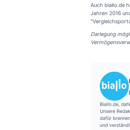
Auch biallo.de 
Jahren 2016 und
"Vergleichsporta
Darlegung mögli
Vermögensverwa
Biallo.de, da
Unsere Redakt
dafür brennen
und verständl