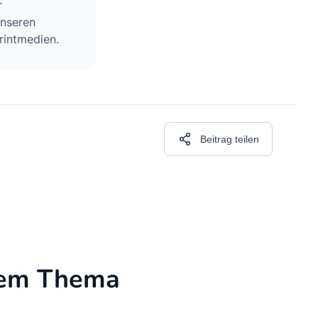
r
unseren
rintmedien.
Beitrag teilen
esem Thema