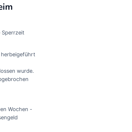
eim
 Sperrzeit
g herbeigeführt
lossen wurde.
abgebrochen
ren Wochen -
sengeld