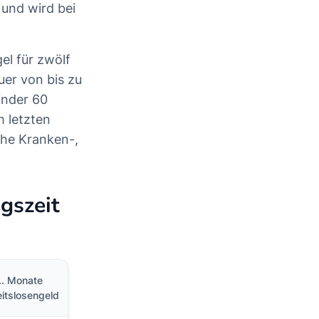
und wird bei
el für zwölf
uer von bis zu
inder 60
 letzten
che Kranken-,
gszeit
... Monate
itslosengeld