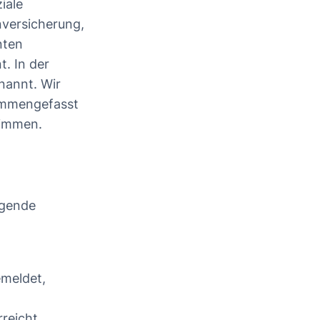
iale
nversicherung,
nten
. In der
nannt. Wir
sammengefasst
stimmen.
lgende
emeldet,
reicht.