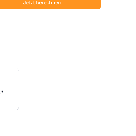
Jetzt berechnen
Sichere Geldanlagen
Crowdinvesting in Immobilien
EZB-Leitzins
t?