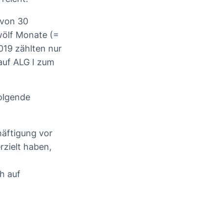
 von 30
wölf Monate (=
019 zählten nur
auf ALG I zum
folgende
chäftigung vor
rzielt haben,
h auf