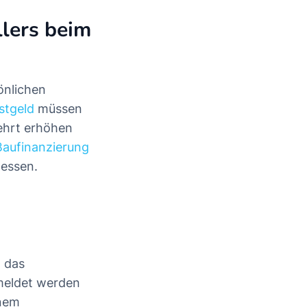
llers beim
önlichen
stgeld
müssen
ehrt erhöhen
Baufinanzierung
messen.
- das
meldet werden
inem