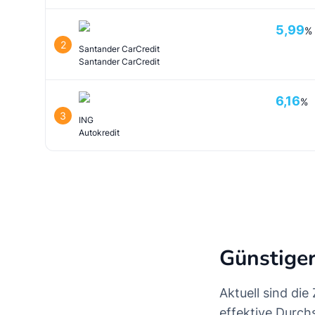
5,99
%
2
Santander CarCredit
Santander CarCredit
6,16
%
3
ING
Autokredit
Günstiger
Aktuell sind die
effektive Durch