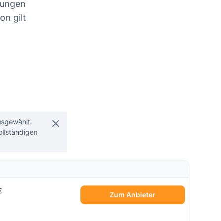
rungen
on gilt
usgewählt.
ollständigen
€
Zum Anbieter