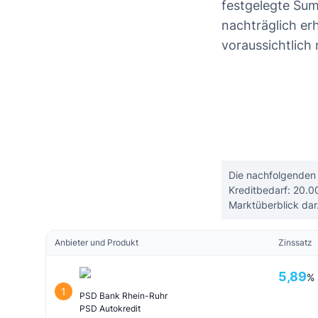
festgelegte Su
nachträglich erh
voraussichtlich 
Die nachfolgenden 
Kreditbedarf: 20.0
Marktüberblick dar
Anbieter und Produkt
Zinssatz
5,89
%
1
PSD Bank Rhein-Ruhr
PSD Autokredit