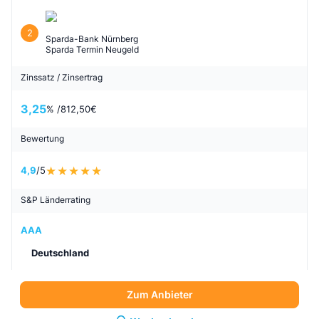
2
Sparda-Bank Nürnberg
Sparda Termin Neugeld
Zinssatz / Zinsertrag
3,25
% /
812,50
€
Bewertung
4,9
/5
S&P Länderrating
AAA
Deutschland
Zum Anbieter