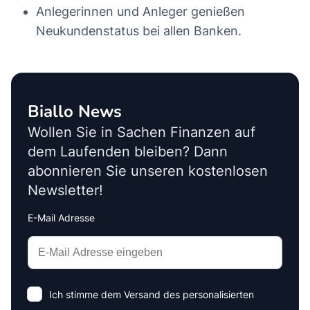
Anlegerinnen und Anleger genießen
Neukundenstatus bei allen Banken.
Biallo News
Wollen Sie in Sachen Finanzen auf
dem Laufenden bleiben? Dann
abonnieren Sie unseren kostenlosen
Newsletter!
E-Mail Adresse
Interests
Amount
Ich stimme dem Versand des personalisierten