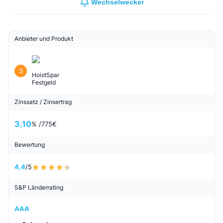
Wechselwecker
Anbieter und Produkt
3
HoistSpar
Festgeld
Zinssatz / Zinsertrag
3,10
% /
775
€
Bewertung
4,4
/5
S&P Länderrating
AAA