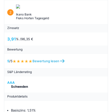
2
Ikano Bank
Fleks Horten Tagesgeld
Zinssatz
3,91
% /
96,35 €
Bewertung
5
/5
Bewertung lesen
S&P Länderrating
AAA
Schweden
Produktdetails
Basiszins: 1,51%