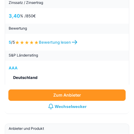
Zinssatz / Zinsertrag
3,40
% /
850
€
Bewertung
5
/5
Bewertung lesen
S&P Länderrating
AAA
Deutschland
Zum Anbieter
Wechselwecker
Anbieter und Produkt