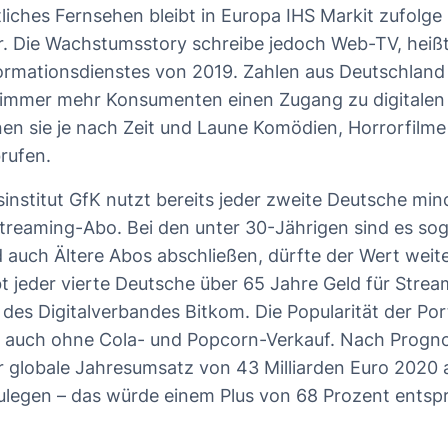
tliches Fernsehen bleibt in Europa IHS Markit zufolge
r. Die Wachstumsstory schreibe jedoch Web-TV, heißt 
ormationsdienstes von 2019. Zahlen aus Deutschland 
 immer mehr Konsumenten einen Zugang zu digitalen 
en sie je nach Zeit und Laune Komödien, Horrorfilme
rufen.
institut GfK nutzt bereits jeder zweite Deutsche min
treaming-Abo. Bei den unter 30-Jährigen sind es sog
auch Ältere Abos abschließen, dürfte der Wert weit
t jeder vierte Deutsche über 65 Jahre Geld für Strea
es Digitalverbandes Bitkom. Die Popularität der Port
n, auch ohne Cola- und Popcorn-Verkauf. Nach Progn
er globale Jahresumsatz von 43 Milliarden Euro 2020 a
ulegen – das würde einem Plus von 68 Prozent entsp