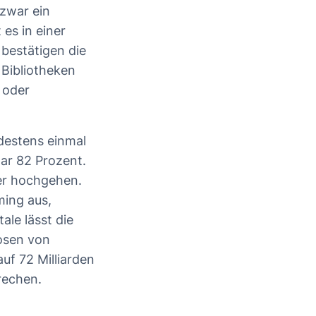
 zwar ein
es in einer
bestätigen die
Bibliotheken
 oder
destens einmal
ar 82 Prozent.
er hochgehen.
ming aus,
ale lässt die
osen von
uf 72 Milliarden
rechen.