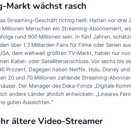
g-Markt wächst rasch
das Streaming-Geschäft richtig heiß: Hatten vor drei 
 Millionen Menschen ein Streaming-Abonnement, we
ufolge rund 900 Millionen sein. In fünf Jahren, schät
en über 1,3 Milliarden Fans für Filme oder Serien a
 USA, dem weltweit größten TV-Markt, haben nur no
inen Kabel- oder Satellitenanschluss. Vor sechs bis s
0 Prozent. Dagegen haben Netflix, Hulu, Disney und 
en 20 und 70 Millionen zahlende Streaming-Abonnent
äuser. Der Manager des Deka-Fonds „Digitale Komm
sich andere Länder ähnlich entwickeln: „Lineares Fer
ne guten Aussichten.“
hr ältere Video-Streamer