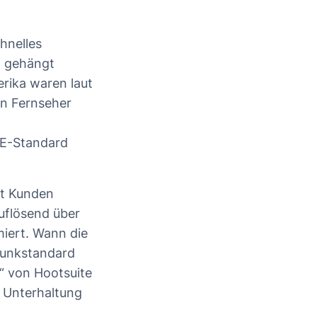
hnelles
z gehängt
rika waren laut
en Fernseher
TE-Standard
ät Kunden
uflösend über
miert. Wann die
Funkstandard
0“ von Hootsuite
r Unterhaltung