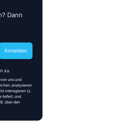
en? Dann
Anmelden
n zu.
 von uns und
ichen, analysieren
ls interagieren (z.
 liefert, und
 B. über den