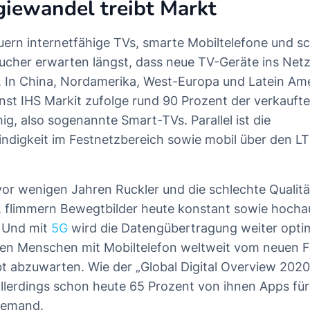
iewandel treibt Markt
rn internetfähige TVs, smarte Mobiltelefone und sc
aucher erwarten längst, dass neue TV-Geräte ins Net
In China, Nordamerika, West-Europa und Latein Ame
nst IHS Markit zufolge rund 90 Prozent der verkauft
ig, also sogenannte Smart-TVs. Parallel ist die
ndigkeit im Festnetzbereich sowie mobil über den L
r wenigen Jahren Ruckler und die schlechte Qualit
, flimmern Bewegtbilder heute konstant sowie hocha
. Und mit
5G
wird die Datengübertragung weiter opti
rden Menschen mit Mobiltelefon weltweit vom neuen 
ibt abzuwarten. Wie der „Global Digital Overview 202
allerdings schon heute 65 Prozent von ihnen Apps fü
Demand.