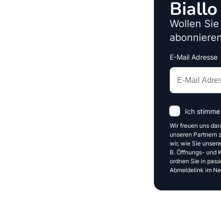
Biall
Wollen Sie
abonnieren
E-Mail Adresse
Interests
Amount
Ich stimme
Wir freuen uns dar
unseren Partnern z
wir, wie Sie unser
B. Öffnungs- und Kl
ordnen Sie in pass
Abmeldelink im New