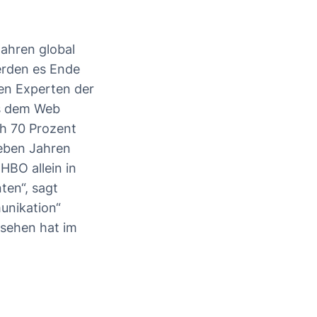
Jahren global
rden es Ende
zen Experten der
us dem Web
ch 70 Prozent
ieben Jahren
HBO allein in
en“, sagt
unikation“
nsehen hat im