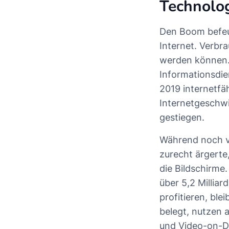
Technolog
Den Boom befeue
Internet. Verbr
werden können. 
Informationsdie
2019 internetfäh
Internetgeschwi
gestiegen.
Während noch vo
zurecht ärgerte
die Bildschirme
über 5,2 Millia
profitieren, ble
belegt, nutzen 
und Video-on-