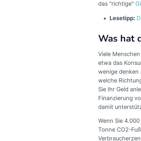
das "richtige"
G
Lesetipp:
D
Was hat d
Viele Menschen 
etwa das Konsum
wenige denken a
welche Richtun
Sie Ihr Geld an
Finanzierung vo
damit unterstüt
Wenn Sie 4.000 
Tonne CO2-Fußab
Verbraucherzent