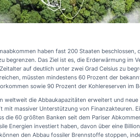
limaabkommen haben fast 200 Staaten beschlossen, d
 begrenzen. Das Ziel ist es, die Erderwärmung im V
 Zeitalter auf deutlich unter zwei Grad Celsius zu be
erreichen, müssten mindestens 60 Prozent der bekann
vorkommen sowie 90 Prozent der Kohlereserven im 
 weltweit die Abbaukapazitäten erweitert und neu
ft mit massiver Unterstützung von Finanzakteuren. Ei
ass die 60 größten Banken seit dem Pariser Abkommen 
sile Energien investiert haben, davon über eine Billion
können den Abbau fossiler Brennstoffe stoppen, inde