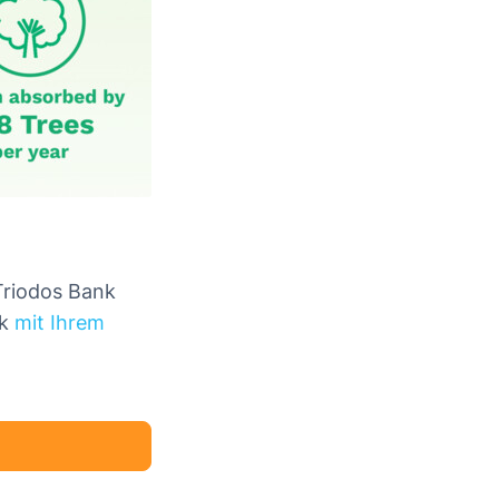
 Triodos Bank
nk
mit Ihrem