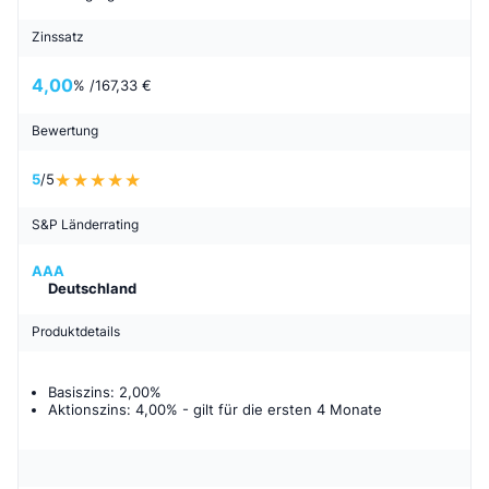
Zinssatz
4,00
% /
167,33 €
Bewertung
5
/5
S&P Länderrating
AAA
Deutschland
Produktdetails
Basiszins: 2,00%
Aktionszins: 4,00%
- gilt für
die ersten 4 Monate