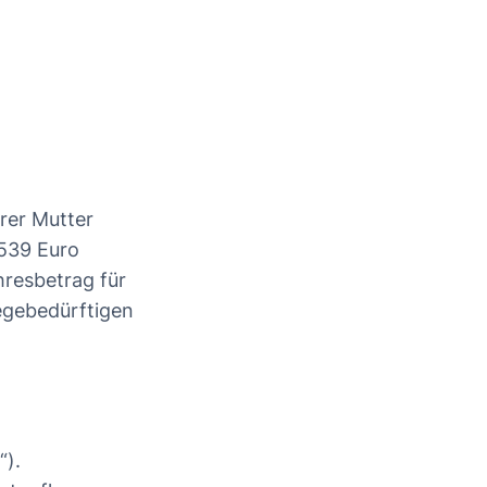
rer Mutter
.539 Euro
hresbetrag für
legebedürftigen
“).