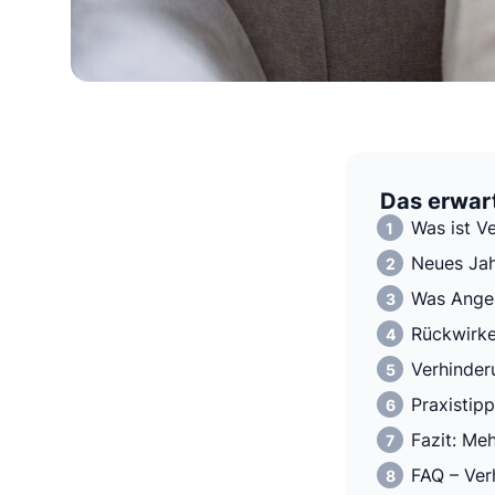
Das erwart
Was ist V
Neues Jah
Was Angeh
Rückwirke
Verhinder
Praxistip
Fazit: Me
FAQ – Ver