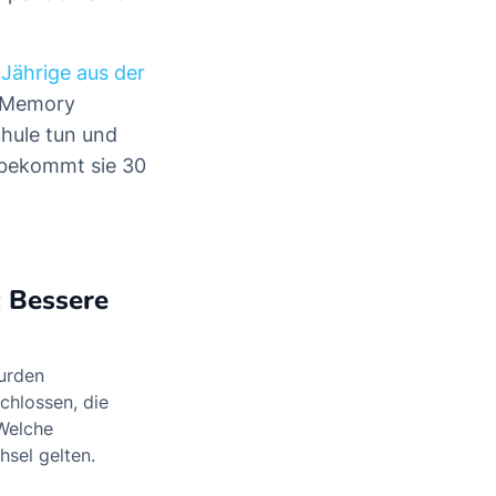
-Jährige aus der
r Memory
chule tun und
 bekommt sie 30
: Bessere
urden
chlossen, die
 Welche
sel gelten.