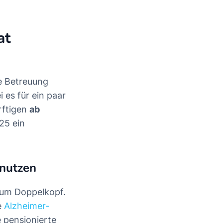
at
e Betreuung
i es für ein paar
rftigen
ab
025 ein
nutzen
 zum Doppelkopf.
e
Alzheimer-
ie pensionierte