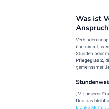
Was ist V
Anspruch
Verhinderungspf
übernimmt, wen
Stunden oder me
Pflegegrad 2
, d
gemeinsamer
J
Stundenweis
„Mit unserer Fr
Und das bleibt 
kranke Mutter
. 