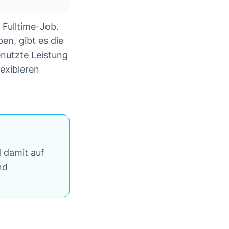
 Fulltime-Job.
en, gibt es die
genutzte Leistung
exibleren
 damit auf
nd