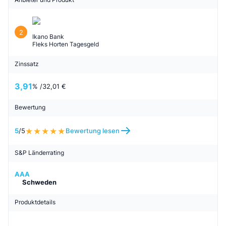
2
Ikano Bank
Fleks Horten Tagesgeld
Zinssatz
3,91
% /
32,01 €
Bewertung
5
/5
Bewertung lesen
S&P Länderrating
AAA
Schweden
Produktdetails