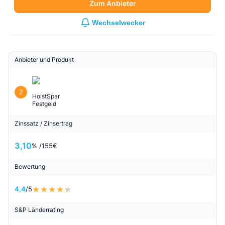
Zum Anbieter
Wechselwecker
Anbieter und Produkt
2
HoistSpar
Festgeld
Zinssatz / Zinsertrag
3,10
% /
155
€
Bewertung
4,4
/5
S&P Länderrating