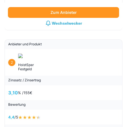
Zum Anbieter
Wechselwecker
Anbieter und Produkt
2
HoistSpar
Festgeld
Zinssatz / Zinsertrag
3,10
% /
155
€
Bewertung
4,4
/5