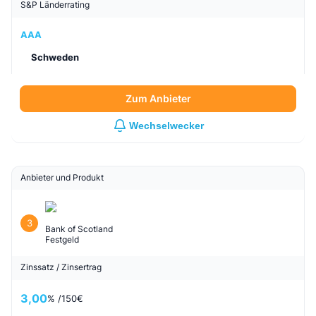
S&P Länderrating
AAA
Schweden
Zum Anbieter
Wechselwecker
Anbieter und Produkt
3
Bank of Scotland
Festgeld
Zinssatz / Zinsertrag
3,00
% /
150
€