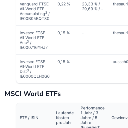
Vanguard FTSE
0,22 %
23,33 % /
thesaur
All-World ETF
29,69 % / -
3
Accumulating
/
IE00BK5BQT80
Invesco FTSE
0,15 %
-
thesaur
All-World ETF
3
Acc
/
IE000716YHJ7
Invesco FTSE
0,15 %
-
ausschü
All-World ETF
3
Dist
/
IE0000QLH0G6
MSCI World ETFs
Performance
Laufende
1 Jahr / 3
ETF / ISIN
Kosten
Jahre / 5
Gewinnv
pro Jahr
Jahre
(kumuliert)