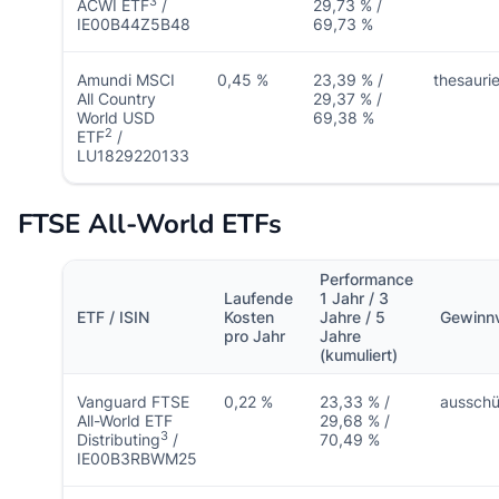
3
ACWI ETF
/
29,73 % /
IE00B44Z5B48
69,73 %
Amundi MSCI
0,45 %
23,39 % /
thesauri
All Country
29,37 % /
World USD
69,38 %
2
ETF
/
LU1829220133
FTSE All-World ETFs
Performance
Laufende
1 Jahr / 3
ETF / ISIN
Kosten
Jahre / 5
Gewinn
pro Jahr
Jahre
(kumuliert)
Vanguard FTSE
0,22 %
23,33 % /
ausschü
All-World ETF
29,68 % /
3
Distributing
/
70,49 %
IE00B3RBWM25