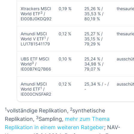
Xtrackers MSCI
0,19 %
25,26 % /
thesauri
3
World ETF
/
35,53 % /
EI00BJ0KDQ92
80,19 %
Amundi MSCI
0,12 %
25,27 % /
thesauri
1
World V ETF
/
35,15 % /
LU1781541179
79,29 %
UBS ETF MSCI
0,10 %
25,24 % /
ausschü
3
World
/
34,98 % /
IE00B7KQ7B66
79,07 %
Amundi MSCI
0,12 %
25,34 % / - /
ausschü
1
World ETF
/
-
IE000CNSFAR2
1
2
vollständige Replikation,
synthetische
3
Replikation,
Sampling,
mehr zum Thema
Replikation in einem weiteren Ratgeber
; NAV-