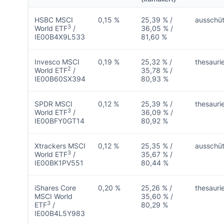
HSBC MSCI
0,15 %
25,39 % /
ausschü
3
World ETF
/
36,05 % /
IE00B4X9L533
81,60 %
Invesco MSCI
0,19 %
25,32 % /
thesauri
2
World ETF
/
35,78 % /
IE00B60SX394
80,93 %
SPDR MSCI
0,12 %
25,39 % /
thesauri
3
World ETF
/
36,09 % /
IE00BFY0GT14
80,92 %
Xtrackers MSCI
0,12 %
25,35 % /
ausschü
3
World ETF
/
35,67 % /
IE00BK1PV551
80,44 %
iShares Core
0,20 %
25,26 % /
thesauri
MSCI World
35,60 % /
3
ETF
/
80,29 %
IE00B4L5Y983