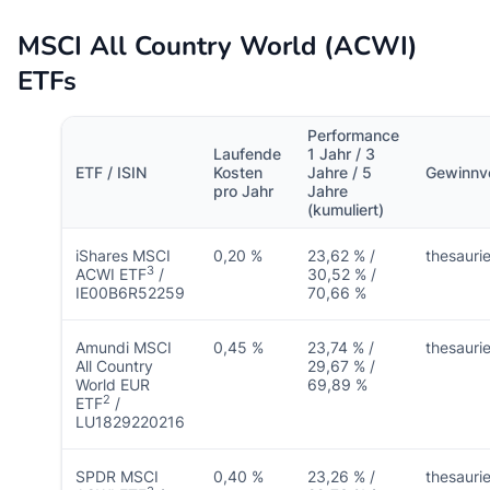
MSCI All Country World (ACWI)
ETFs
Performance
Laufende
1 Jahr / 3
ETF / ISIN
Kosten
Jahre / 5
Gewinnv
pro Jahr
Jahre
(kumuliert)
iShares MSCI
0,20 %
23,62 % /
thesauri
3
ACWI ETF
/
30,52 % /
IE00B6R52259
70,66 %
Amundi MSCI
0,45 %
23,74 % /
thesauri
All Country
29,67 % /
World EUR
69,89 %
2
ETF
/
LU1829220216
SPDR MSCI
0,40 %
23,26 % /
thesauri