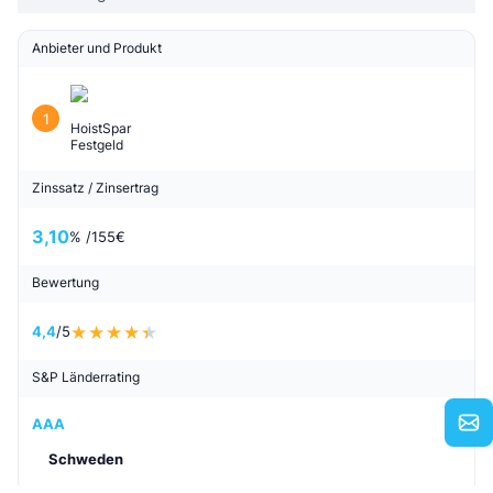
Anbieter und Produkt
1
HoistSpar
Festgeld
Zinssatz / Zinsertrag
3,10
% /
155
€
Bewertung
4,4
/5
S&P Länderrating
AAA
Schweden