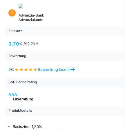
3
Advanzia-Bank
Advanziakonto
Zinssatz
3,70
% /
92,79 €
Bewertung
5
/5
Bewertung lesen
S&P Länderrating
AAA
Luxemburg
Produktdetails
Basiszins: 1,50%