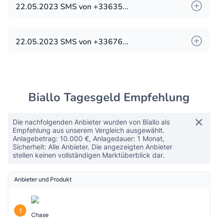
FEDEX Mitteilung
22.05.2023 SMS von +33635...
Ihre Sendung benötigt Ihre Anweisungen.
Weitere Versionen:
Bitte klicken Sie auf den unten angegeben
22.05.2023 SMS von +33676...
Link und füllen Sie das Formular aus.
FedExDe
https://...
Ihr Paket konnte nicht zugestellt werden, da
die Zollgebühren (2 €) nicht bezahlt wurden.
Biallo Tagesgeld Empfehlung
zahlen Sie die Gebühren per :
https://tinu.be....
Die nachfolgenden Anbieter wurden von Biallo als
Empfehlung aus unserem Vergleich ausgewählt.
Anlagebetrag: 10.000 €, Anlagedauer: 1 Monat,
Sicherheit: Alle Anbieter. Die angezeigten Anbieter
stellen keinen vollständigen Marktüberblick dar.
Anbieter und Produkt
1
Chase