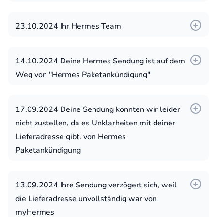
**Handeln Sie jetzt, bevor es
zurückgesendet wird!**
23.10.2024 Ihr Hermes Team
✅ JETZT BESTÄTIGEN
14.10.2024 Deine Hermes Sendung ist auf dem
🔍 IHRE TRACKING-ID:
Weg von "Hermes Paketankündigung"
HM541472056DE
17.09.2024 Deine Sendung konnten wir leider
🔍 LIEFERUNG ÜBERPRÜFEN
nicht zustellen, da es Unklarheiten mit deiner
| 🚨 Missbrauch melden
Lieferadresse gibt. von Hermes
Paketankündigung
© 2025 Hermes. Alle Rechte vorbehalten.
13.09.2024 Ihre Sendung verzögert sich, weil
die Lieferadresse unvollständig war von
myHermes