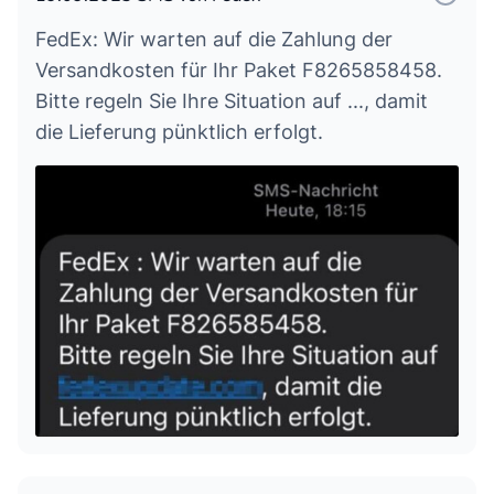
zugestellt werden: iPhone 13 Pro=-
G-P
FedEx: Wir warten auf die Zahlung der
GP
Versandkosten für Ihr Paket F8265858458.
FEDEX?
Bitte regeln Sie Ihre Situation auf ..., damit
F e d E x
die Lieferung pünktlich erfolgt.
Best ä tigung erforderlich
UPs_Tracking
FedEXDepartment
Fedex Expresszustellung
Kubilay Coskun
F-e-dEX
?FedEx
Bestätigung der Absendung
Versand'abteilung--213
Fed-Ex entsperrt
Fed-Ex_4877