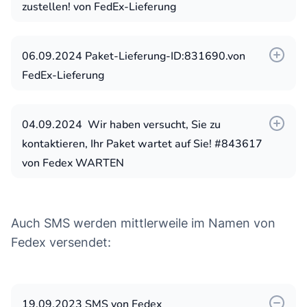
Codeverfolgung#_____ID
zustellen! von FedEx-Lieferung
Paketaktualisierung: Ihr Lieferstatus
Bleiben Sie über Ihre Sendung informiert
06.09.2024 Paket-Lieferung-ID:831690.von
Tracking-Benachrichtigung: Ihr Paket
FedEx-Lieferung
Macht Seine reise ID#00qlv0c
FEDEX Erinnerung: Sie haben (1) Paket,
das auf Zustellung wartet.
04.09.2024 Wir haben versucht, Sie zu
..., Ihr Paket konnte nicht zugestellt
kontaktieren, Ihr Paket wartet auf Sie! #843617
werden.!
von Fedex WARTEN
Weitere Absender:
Weitere Betreffzeilen:
Name, Ihr Fedex-Paket wird gleich zugestellt
FedEx Packag
Auch SMS werden mittlerweile im Namen von
[Tracking-Nummer: #603148-#749DE]
Ausstehendes-Paket (1)
Fedex versendet:
Ausstehende Bestellung
Ausstehende Bestellung (1)
Delivery-Packages
19.09.2023 SMS von Fedex