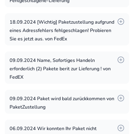
Fehlgeschlagene-Lieferung
sofort, falls keine Interaktion erfolgt]
payment method when we get a reply from
Abschnitt Für Ausstehende Sendungen
you
N°526781608282
18.09.2024 [Wichtig] Paketzustellung aufgrund
your package delivery
Thank you for considering our shipping
eines Adressfehlers fehlgeschlagen! Probieren
Tack id712492
service. We look forward to serving you and
Sie es jetzt aus. von FedEx
Ihr Paket wartet auf die Zustellung.
delivering your package safely and on time.
bestätigen Sie jetzt.
Best regards,
..., (Post - Tracking) - Ihr Paket ist zur
09.09.2024 Name, Sofortiges Handeln
Auslieferung bereit!____ID:76272333 .
erforderlich (2) Pakete berit zur Lieferung ! von
FedEx SHIPPING TRANSIT
Tracking-Benachrichtigung: Ihr Paket
FedEX
Dear Customer,
macht seine Reise________ID:60185561 .
Ihr Paket ist da! Holen Sie es von FEDEX
09.09.2024 Paket wird bald zurückkommen von
jetzt! DE : 958936191880.
PaketZustellung
..., bitte bestätigen Sie Ihre Adresse
rzb5vq
"*FedEx*": Verfolgen Sie Ihre Paket!
06.09.2024 Wir konnten Ihr Paket nicht