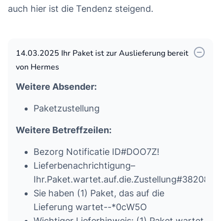
auch hier ist die Tendenz steigend.
14.03.2025 I­hr Pa­ke­t­ is­t­ zur­ Au­s­lief­er­u­ng­ be­rei­t
von Hermes
Weitere Absender:
Paketzustellung
Weitere Betreffzeilen:
Bezorg Notificatie ID#DOO7Z!
Lieferbenachrichtigung–
Ihr.Paket.wartet.auf.die.Zustellung#382087
Sie haben (1) Paket, das auf die
Lieferung wartet--*0cW5O
Wichtiger Lieferhinweis: (1) Paket wartet