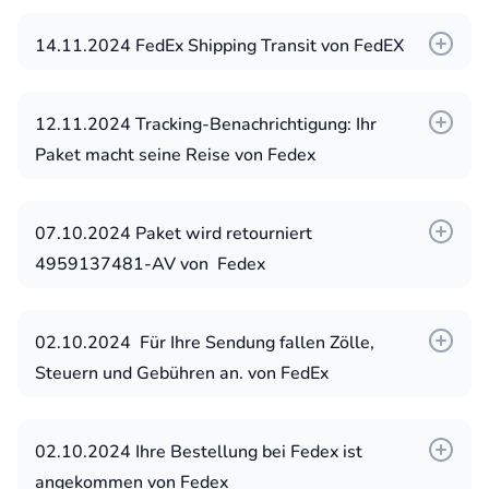
14.11.2024 FedEx Shipping Transit von FedEX
Dear Name
We want to take a moment to assure you
12.11.2024 Tracking-Benachrichtigung: Ihr
that our shipping service is reliable and
Paket macht seine Reise von Fedex
convenient. You can trust us with your
Weitere Betreffzeilen:
package and make the payment with
07.10.2024 Paket wird retourniert
confidence.
..., Sie haben (1) Nachricht von uns.
4959137481-AV von Fedex
Paketzustellung Benachrichtigung
At our shipping company, we prioritize the
2. Versuch für ...
safety and timely delivery of your items. Our
[Bestellung Nr. 82747-79] Ihnen steht
02.10.2024 Für Ihre Sendung fallen Zölle,
experienced team takes necessary
Paket zur Zustellung an.
Steuern und Gebühren an. von FedEx
precautions to ensure that your package
TracKiNg 1020284353
reaches its destination without any hassle.
Paketzustellung fehlgeschlagen:
02.10.2024 Ihre Bestellung bei Fedex ist
We offer a range of shipping options tailored
Unterschrift erforderlich
angekommen von Fedex