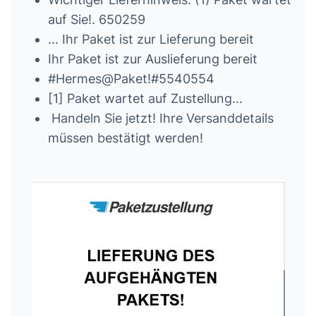
auf Sie!. 650259
... Ihr Paket ist zur Lieferung bereit
I­hr Pa­ke­t­ is­t­ zur­ Au­s­lief­er­u­ng­ be­rei­t
#Hermes@Paket!#5540554
[1] Paket wartet auf Zustellung...
Handeln Sie jetzt! Ihre Versanddetails
müssen bestätigt werden!