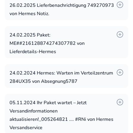
26.02.2025 Lieferbenachrichtigung 749270973
Wir haben versucht, Sie zu erreichen,
von Hermes Notiz.
bitte antworten Sie!
Ihr Paket steht zur Zustellung an
24.02.2025 Paket:
ME##216128874274307782 von
Hermes
Lieferdetails-Hermes
📦 IHR PAKET STEHT BEREIT!
📢 **WICHTIGE MITTEILUNG!** Sie haben (1)
24.02.2024 Hermes: Warten im Verteilzentrum
ausstehendes Paket von uns.
284UX35 von Absegnung5787
Weitere Betreffzeilen:
🚚 Ihre Lieferung wartet auf Bestätigung!
**Bestätigen Sie Ihre Versanddetails jetzt,
05.11.2024 Ihr Paket wartet – Jetzt
Ihr Paket steht zur Zustellung bereit
um Verzögerungen zu vermeiden.**
Versandinformationen
aktualisieren!_005264821 .... #RNi von Hermes
❌ **Wir konnten Ihr Paket nicht zustellen, da
Versandservice
keine Zollgebühr beglichen wurde.** 🛑