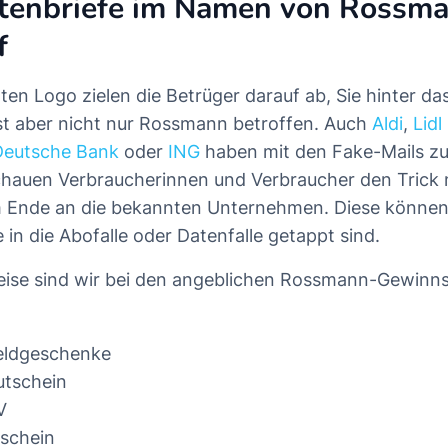
ttenbriefe im Namen von Rossma
f
en Logo zielen die Betrüger darauf ab, Sie hinter das
st aber nicht nur Rossmann betroffen. Auch
Aldi
,
Lidl
Deutsche Bank
oder
ING
haben mit den Fake-Mails z
hauen Verbraucherinnen und Verbraucher den Trick 
 Ende an die bekannten Unternehmen. Diese können 
 in die Abofalle oder Datenfalle getappt sind.
eise sind wir bei den angeblichen Rossmann-Gewinnsp
eldgeschenke
utschein
V
tschein