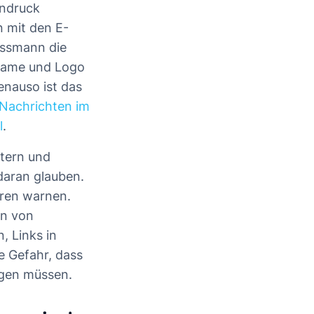
indruck
 mit den E-
ossmann die
enname und Logo
enauso ist das
Nachrichten im
l
.
tern und
aran glauben.
hren warnen.
en von
, Links in
e Gefahr, dass
ngen müssen.