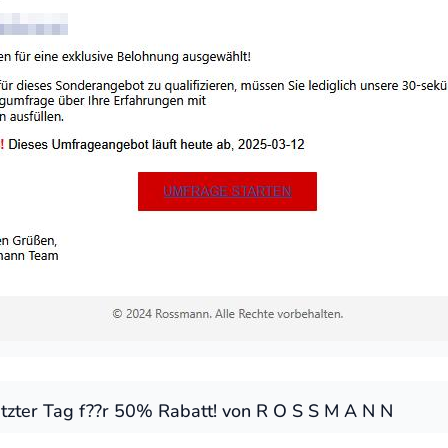
tzter Tag f??r 50% Rabatt! von R O S S M A N N