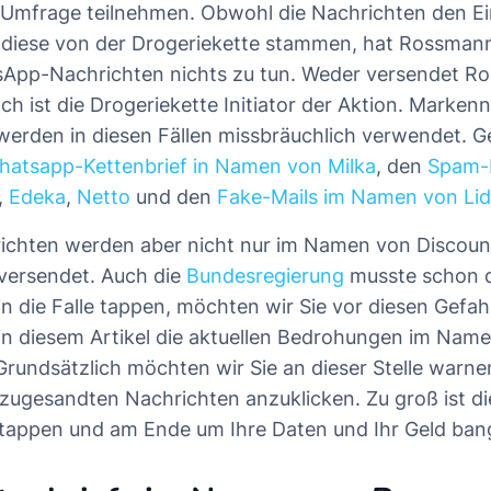
 Umfrage teilnehmen. Obwohl die Nachrichten den E
 diese von der Drogeriekette stammen, hat Rossmann
sApp-Nachrichten nichts zu tun. Weder versendet R
och ist die Drogeriekette Initiator der Aktion. Mark
rden in diesen Fällen missbräuchlich verwendet. G
hatsapp-Kettenbrief in Namen von Milka
, den
Spam-
,
Edeka
,
Netto
und den
Fake-Mails im Namen von Lid
richten werden aber nicht nur im Namen von Discoun
versendet. Auch die
Bundesregierung
musste schon d
 in die Falle tappen, möchten wir Sie vor diesen Gefa
r in diesem Artikel die aktuellen Bedrohungen im Nam
rundsätzlich möchten wir Sie an dieser Stelle warnen
zugesandten Nachrichten anzuklicken. Zu groß ist di
le tappen und am Ende um Ihre Daten und Ihr Geld ba