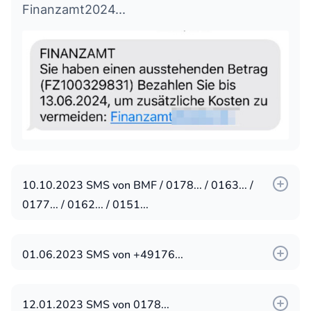
Finanzamt2024...
10.10.2023 SMS von BMF / 0178... / 0163... /
0177... / 0162... / 0151...
(BMF)
Sie müssen noch einen Betrag von 254,33
01.06.2023 SMS von +49176...
erhalten. Verifizieren Sie sich und erhalten
[Ministerium Der Finanzen] Der Bund hat
Sie den Betrag per: https://ruckkehr.biz...
beschlossen, dass die Bürger, aufgrund der
12.01.2023 SMS von 0178...