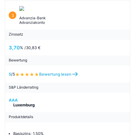
3
Advanzia-Bank
Advanziakonto
Zinssatz
3,70
% /
30,83 €
Bewertung
5
/5
Bewertung lesen
S&P Länderrating
AAA
Luxemburg
Produktdetails
Basiszins: 1,50%