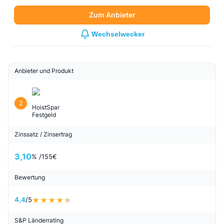
Zum Anbieter
Wechselwecker
Anbieter und Produkt
2
HoistSpar
Festgeld
Zinssatz / Zinsertrag
3,10
% /
155
€
Bewertung
4,4
/5
S&P Länderrating