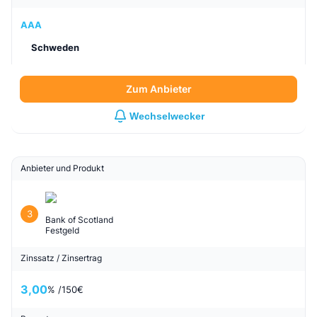
AAA
Schweden
Zum Anbieter
Wechselwecker
Anbieter und Produkt
3
Bank of Scotland
Festgeld
Zinssatz / Zinsertrag
3,00
% /
150
€