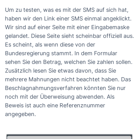
unten genannten Link. Nutzen Sie das in der
Mit freundlichen Grüßen,
Aufrichtig,
Um zu testen, was es mit der SMS auf sich hat,
Programmübersicht enthaltene
Le Gouvernement Fédéral
haben wir den Link einer SMS einmal angeklickt.
Kontaktformular „zur Teilnahme“ auf unserer
Tobias Marktscheffel,
Wir sind auf einer Seite mit einer Eingabemaske
Webseite, um Ihr Interesse an dem
D‌i‌e Bu‌ndes‌r‌e‌gi‌e‌ru‌n‌g.
gelandet. Diese Seite sieht scheinbar offiziell aus.
attraktiven Angebot zu bestätigen.
Es scheint, als wenn diese von der
Bundesregierung stammt. In dem Formular
Für die Programmeinsicht benötigen Sie
sehen Sie den Betrag, welchen Sie zahlen sollen.
einen persönlichen Zugangscode, da das
Zusätzlich lesen Sie etwas davon, dass Sie
Angebot nicht öffentlich zugänglich ist.
mehrere Mahnungen nicht beachtet haben. Das
Diesen finden Sie weiter unten in dieser E-
Beschlagnahmungsverfahren könnten Sie nur
Mail.
noch mit der Überweisung abwenden. Als
Beweis ist auch eine Referenznummer
HIER GEHT ES ZUM PILOTPROGRAMM
angegeben.
Ihren persönlicher Zugangsschlüssel zum
nicht öffentlichen Bereich unserer Webseite