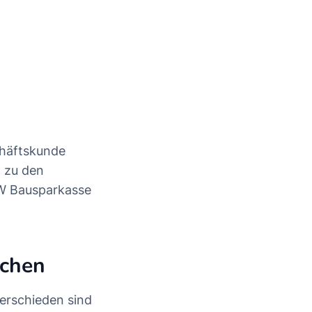
chäftskunde
t zu den
W Bausparkasse
ichen
verschieden sind