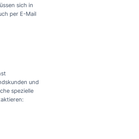
üssen sich in
uch per E-Mail
hst
andskunden und
che spezielle
aktieren: