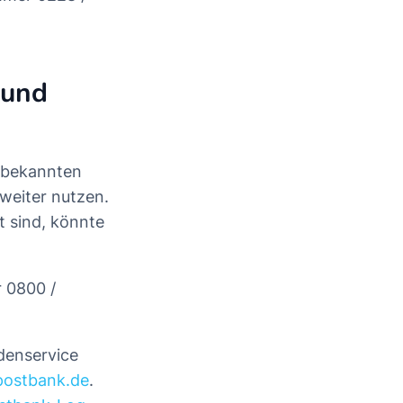
 und
unbekannten
weiter nutzen.
t sind, könnte
r 0800 /
denservice
postbank.de
.