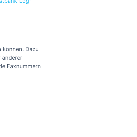
stbank-Log-
en können. Dazu
 anderer
ende Faxnummern