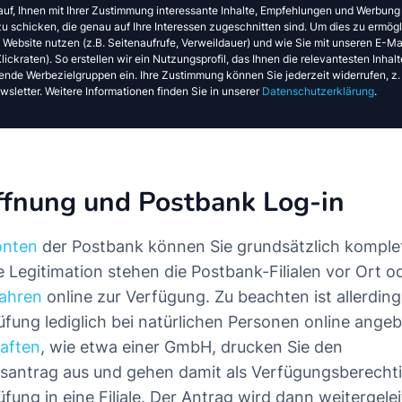
auf, Ihnen mit Ihrer Zustimmung interessante Inhalte, Empfehlungen und Werbung
u schicken, die genau auf Ihre Interessen zugeschnitten sind. Um dies zu ermögl
e Website nutzen (z.B. Seitenaufrufe, Verweildauer) und wie Sie mit unseren E-Mai
ickraten). So erstellen wir ein Nutzungsprofil, das Ihnen die relevantesten Inhalte
ende Werbezielgruppen ein. Ihre Zustimmung können Sie jederzeit widerrufen, z.
sletter. Weitere Informationen finden Sie in unserer
Datenschutzerklärung
.
ffnung und Postbank Log-in
onten
der Postbank können Sie grundsätzlich komplet
e Legitimation stehen die Postbank-Filialen vor Ort o
fahren
online zur Verfügung. Zu beachten ist allerding
üfung lediglich bei natürlichen Personen online angeb
haften
, wie etwa einer GmbH, drucken Sie den
antrag aus und gehen damit als Verfügungsberechti
fung in eine Filiale. Der Antrag wird dann weitergelei