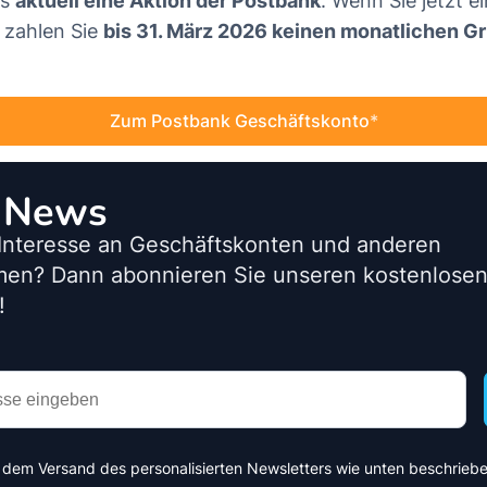
es
aktuell eine Aktion der Postbank
. Wenn Sie jetzt e
 zahlen Sie
bis 31. März 2026 keinen monatlichen G
Zum Postbank Geschäftskonto
o News
Interesse an Geschäftskonten und anderen
men? Dann abonnieren Sie unseren kostenlose
!
 dem Versand des personalisierten Newsletters wie unten beschriebe