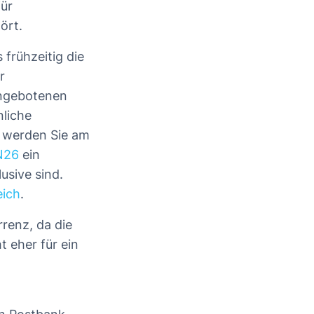
ür
ört.
 frühzeitig die
r
 angebotenen
nliche
, werden Sie am
N26
ein
usive sind.
eich
.
renz, da die
 eher für ein