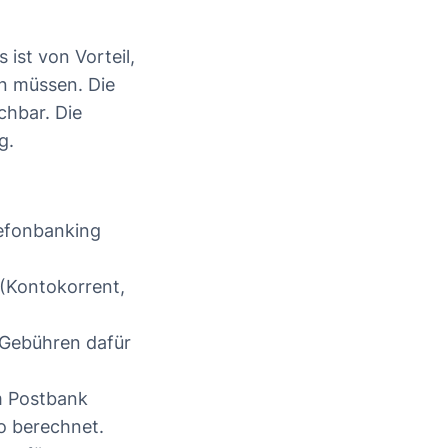
 ist von Vorteil,
en müssen. Die
chbar. Die
g.
lefonbanking
 (Kontokorrent,
e Gebühren dafür
m Postbank
o berechnet.