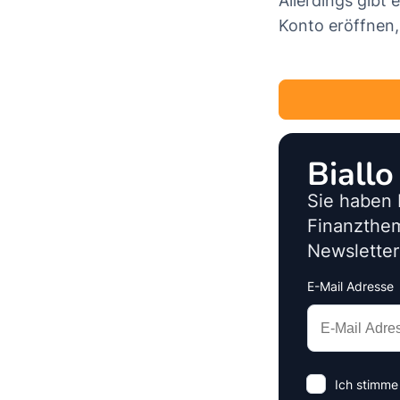
Allerdings gibt 
Konto eröffnen,
Biall
Sie haben 
Finanzthe
Newsletter
E-Mail Adresse
Interests
Amount
Ich stimme