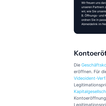
Wir freuen uns dar
unseren Partnern z
wir, wie Sie unser
B. Öffnungs- und Kl
ordnen Sie in pass
Abmeldelink im New
Kontoerö
Die
Geschäftsk
eröffnen. Für di
Videoident-Ver
Legitimationspr
Kapitalgesellsc
Kontoeröffnungs
Legitimationsprü