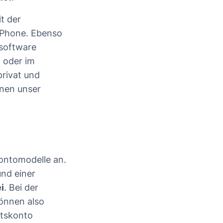
t der
iPhone. Ebenso
zsoftware
p
oder im
privat und
hnen unser
Kontomodelle an.
und einer
i
. Bei der
önnen also
ftskonto