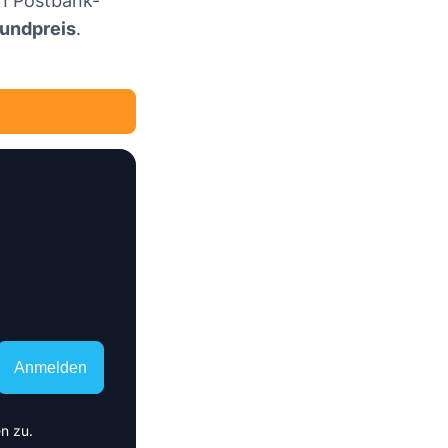
in Postbank-
rundpreis
.
n
Anmelden
n zu.