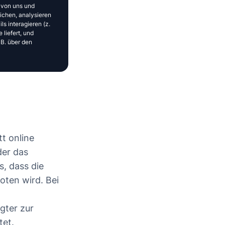
 von uns und
ichen, analysieren
ls interagieren (z.
 liefert, und
 B. über den
t online
der das
s, dass die
oten wird. Bei
gter zur
tet.