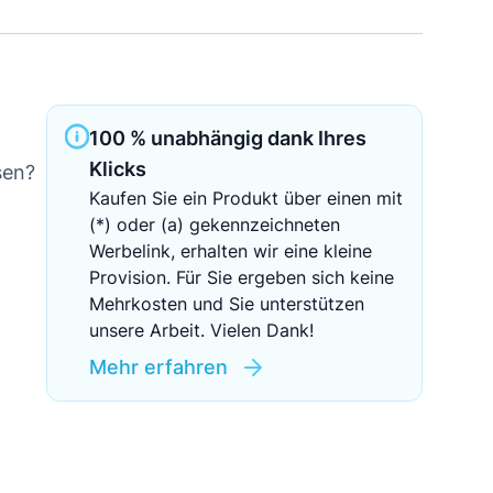
Sichere Geldanlagen
Crowdinvesting in Immobilien
EZB-Leitzins
100 % unabhängig dank Ihres
Klicks
sen?
Kaufen Sie ein Produkt über einen mit
(*) oder (a) gekennzeichneten
Werbelink, erhalten wir eine kleine
Provision. Für Sie ergeben sich keine
Mehrkosten und Sie unterstützen
unsere Arbeit. Vielen Dank!
Mehr erfahren