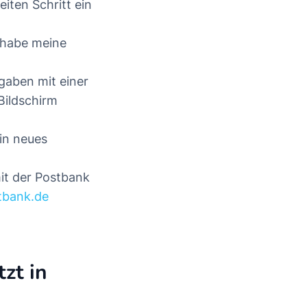
iten Schritt ein
h habe meine
gaben mit einer
Bildschirm
in neues
mit der Postbank
tbank.de
zt in