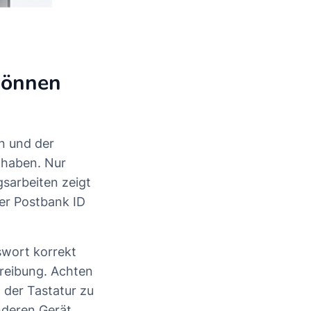
 können
n und der
 haben. Nur
gsarbeiten zeigt
der Postbank ID
swort korrekt
reibung. Achten
t der Tastatur zu
nderen Gerät