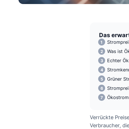
Das erwart
Stromprei
Was ist Ö
Echter Ök
Stromkenn
Grüner St
Stromprei
Ökostrom
Verrückte Preis
Verbraucher, di