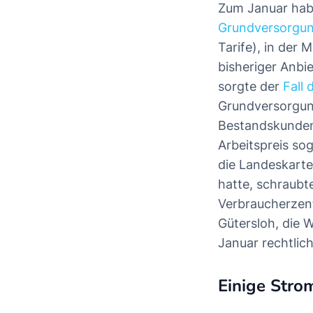
Zum Januar habe
Grundversorgu
Tarife), in der 
bisheriger Anbie
sorgte der
Fall
Grundversorgung
Bestandskunden.
Arbeitspreis so
die Landeskarte
hatte, schraubt
Verbraucherzent
Gütersloh, die 
Januar rechtlich
Einige Stro