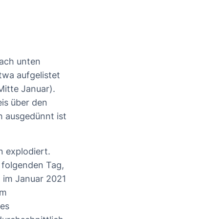
ach unten
twa aufgelistet
itte Januar).
eis über den
h ausgedünnt ist
 explodiert.
 folgenden Tag,
 im Januar 2021
em
des