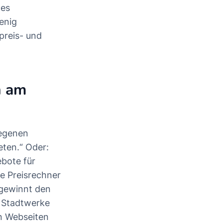
nes
enig
preis- und
h am
iegenen
eten.“ Oder:
bote für
 Preisrechner
 gewinnt den
r Stadtwerke
n Webseiten