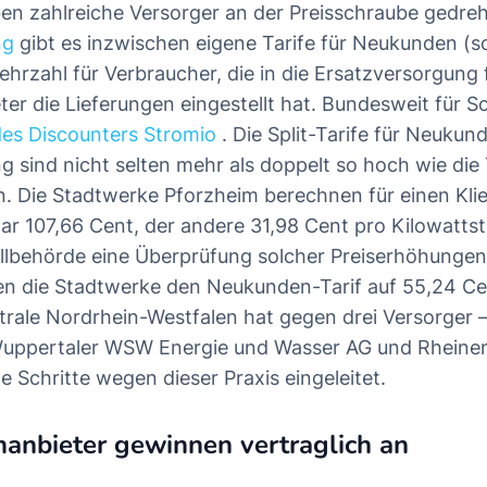
n zahlreiche Versorger an der Preisschraube gedreht
ng
gibt es inzwischen eigene Tarife für Neukunden (s
Mehrzahl für Verbraucher, die in die Ersatzversorgung fa
ter die Lieferungen eingestellt hat. Bundesweit für S
 des Discounters Stromio
. Die Split-Tarife für Neukun
 sind nicht selten mehr als doppelt so hoch wie die T
 Die Stadtwerke Pforzheim berechnen für einen Klien
gar 107,66 Cent, der andere 31,98 Cent pro Kilowat
llbehörde eine Überprüfung solcher Preiserhöhunge
en die Stadtwerke den Neukunden-Tarif auf 55,24 Cen
rale Nordrhein-Westfalen hat gegen drei Versorger 
Wuppertaler WSW Energie und Wasser AG und Rheinen
e Schritte wegen dieser Praxis eingeleitet.
manbieter gewinnen vertraglich an