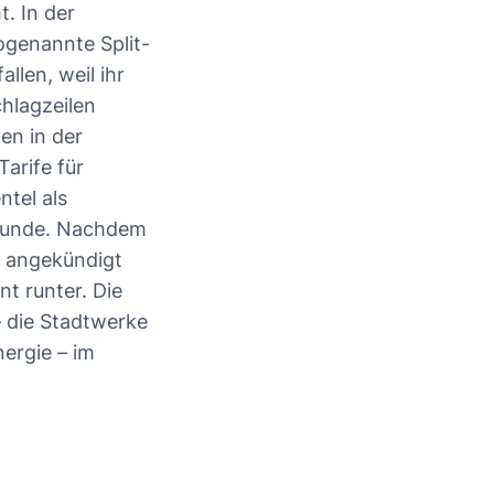
. In der
ogenannte Split-
llen, weil ihr
chlagzeilen
den in der
arife für
tel als
tstunde. Nachdem
n angekündigt
t runter. Die
– die Stadtwerke
ergie – im