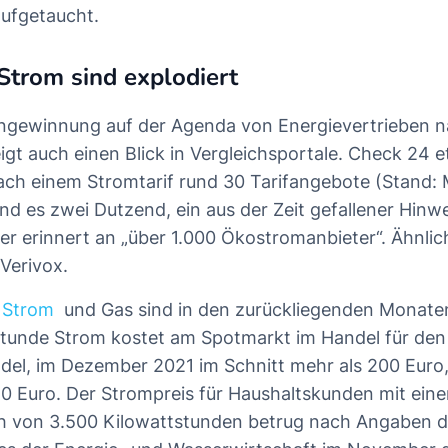
aufgetaucht.
Strom sind explodiert
gewinnung auf der Agenda von Energievertrieben n
eigt auch einen Blick in Vergleichsportale. Check 24 e
ach einem Stromtarif rund 30 Tarifangebote (Stand: M
nd es zwei Dutzend, ein aus der Zeit gefallener Hinw
er erinnert an „über 1.000 Ökostromanbieter“. Ähnlic
Verivox.
r
Strom
und
Gas
sind in den zurückliegenden Monaten
tunde Strom kostet am Spotmarkt im Handel für den
el, im Dezember 2021 im Schnitt mehr als 200 Euro,
0 Euro. Der Strompreis für Haushaltskunden mit ein
h von 3.500 Kilowattstunden betrug nach Angaben 