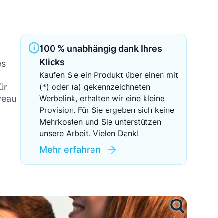
Sichere Geldanlagen
Crowdinvesting in Immobilien
100 % unabhängig dank Ihres
EZB-Leitzins
Klicks
es
Kaufen Sie ein Produkt über einen mit
ür
(*) oder (a) gekennzeichneten
veau
Werbelink, erhalten wir eine kleine
Provision. Für Sie ergeben sich keine
Mehrkosten und Sie unterstützen
unsere Arbeit. Vielen Dank!
Mehr erfahren