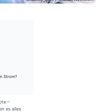
em Strom?
ote –
n es alles