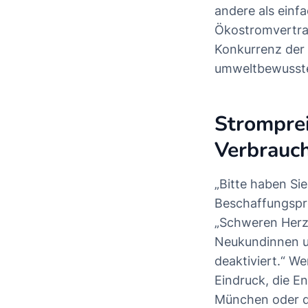
andere als einfa
Ökostromvertra
Konkurrenz der 
umweltbewusste
Stromprei
Verbrauc
„Bitte haben Si
Beschaffungspre
„Schweren Herz
Neukundinnen u
deaktiviert.“ W
Eindruck, die E
München oder de