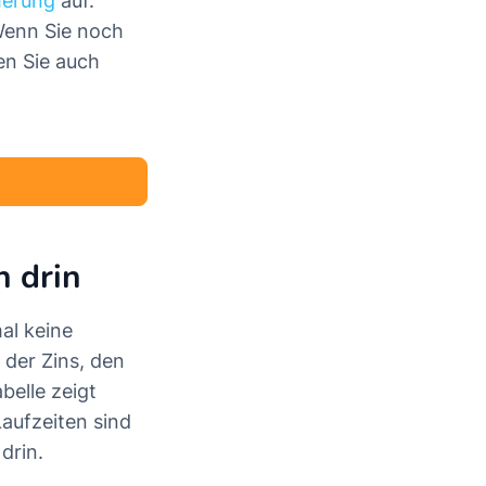
herung
auf.
Wenn Sie noch
en Sie auch
h drin
al keine
der Zins, den
belle zeigt
Laufzeiten sind
 drin.