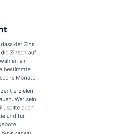
ent
dass der Zins
die Zinsen auf
 wählen ein
ine bestimmte
der sechs Monate.
zent erzielen
hauen. Wer sein
l, sollte auch
ie und für
ngebote
 Basiszinsen