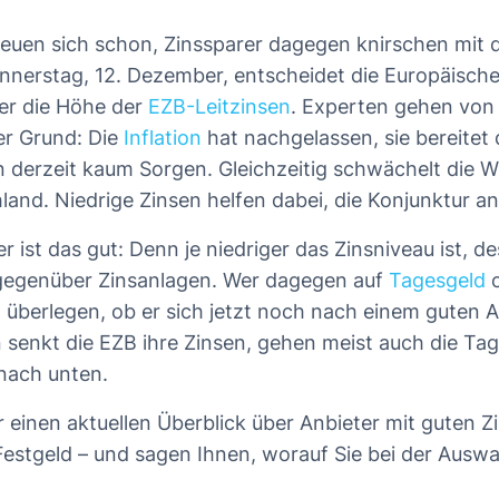
reuen sich schon, Zinssparer dagegen knirschen mit
et Sie in diesem Artikel
erstag, 12. Dezember, entscheidet die Europäische
: In der Spitze bis zu 3,50 Prozent
er die Höhe der
EZB-Leitzinsen
. Experten gehen von 
 Drei Prozent und mehr sind noch drin
er Grund: Die
Inflation
hat nachgelassen, sie bereitet
derzeit kaum Sorgen. Gleichzeitig schwächelt die Wi
hland. Niedrige Zinsen helfen dabei, die Konjunktur a
r ist das gut: Denn je niedriger das Zinsniveau ist, de
gegenüber Zinsanlagen. Wer dagegen auf
Tagesgeld
ch überlegen, ob er sich jetzt noch nach einem guten 
senkt die EZB ihre Zinsen, gehen meist auch die Ta
 nach unten.
 einen aktuellen Überblick über Anbieter mit guten Z
estgeld – und sagen Ihnen, worauf Sie bei der Ausw