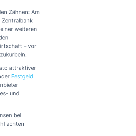
 den Zähnen: Am
 Zentralbank
einer weiteren
 den
rtschaft – vor
nzukurbeln.
sto attraktiver
oder
Festgeld
Anbieter
ges- und
insen bei
ahl achten