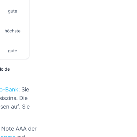
gute
höchste
gute
lo.de
no-Bank
: Sie
iszins. Die
sen auf. Sie
 Note AAA der