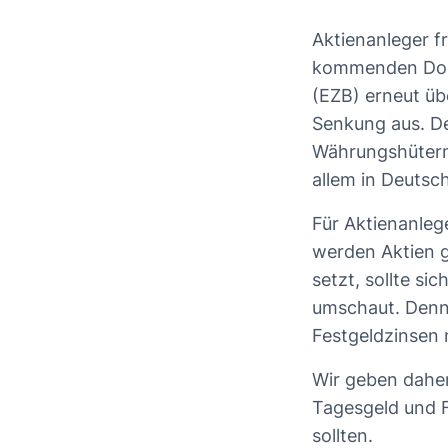
Aktienanleger f
Das erwart
kommenden Donn
Tagesgeld
(EZB) erneut üb
Festgeld:
Senkung aus. D
Währungshütern 
allem in Deutsc
Für Aktienanlege
werden Aktien 
setzt, sollte si
umschaut. Denn 
Festgeldzinsen
Wir geben daher
Tagesgeld und F
sollten.