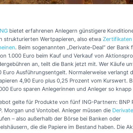
ING
bietet erfahrenen Anlegern günstigere Kondition
 strukturierten Wertpapieren, also etwa
Zertifikaten
heinen
. Beim sogenannten „Derivate-Deal“ der Bank f
on 1.000 Euro beim Kauf und Verkauf von Aktionspr
ergebühren an, teilt die Bank jetzt mit. Wer Käufe un
,90 Euro Ausführungsentgelt. Normalerweise verlangt d
pieren 4,90 Euro plus 0,25 Prozent vom Kurswert. Be
000 Euro sparen Anlegerinnen und Anleger so knapp 
bot gelte für Produkte von fünf ING-Partnern: BNP 
P. Morgan und Vontobel. Anleger müssen die
Derivat
ufen – also außerhalb der Börse bei Banken oder
lshäusern, die die Papiere im Bestand haben. Die Ak