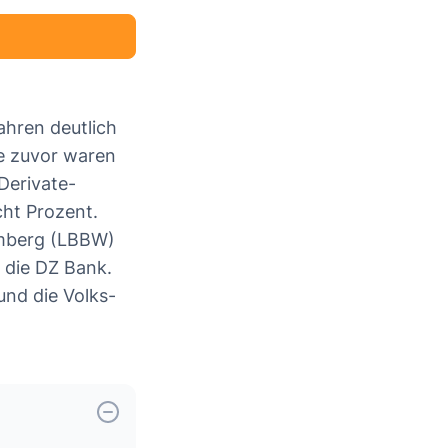
ahren deutlich
re zuvor waren
Derivate-
ht Prozent.
emberg (LBBW)
 die DZ Bank.
und die Volks-