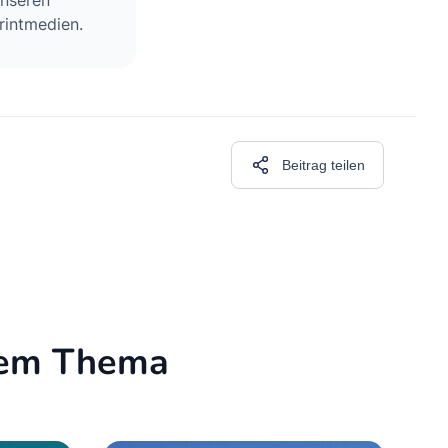
unseren
rintmedien.
Beitrag teilen
esem Thema