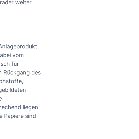
rader weiter
 Anlageprodukt
dabei vom
isch für
nen Rückgang des
ohstoffe,
gebildeten
e
rechend liegen
ie Papiere sind