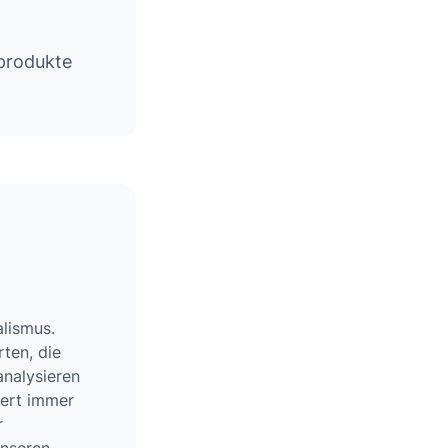
-produkte
alismus.
ten, die
analysieren
wert immer
r