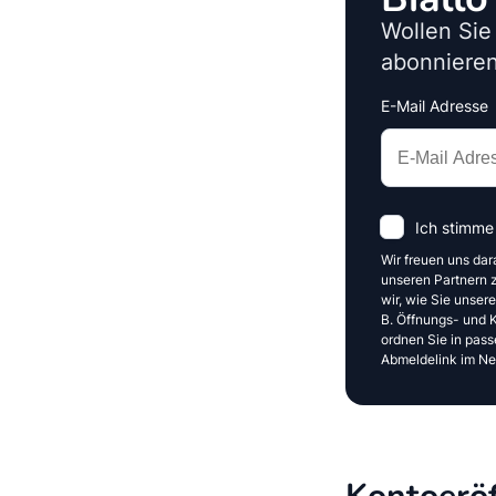
Wollen Sie
abonnieren
E-Mail Adresse
Interests
Amount
Ich stimme
Wir freuen uns dar
unseren Partnern z
wir, wie Sie unser
B. Öffnungs- und Kl
ordnen Sie in pass
Abmeldelink im New