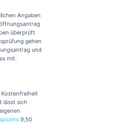
nlichen Angaben
röffnungsantrag
ben überprüft
onsprüfung gehen
nungsantrag und
ss mit.
 Kostenfreiheit
 lässt sich
 eigenen
spozins
9,50