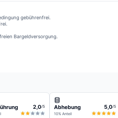
edingung gebührenfrei.
rei.
freien Bargeldversorgung.
2,0
5,0
führung
/5
Abhebung
/5
l
10
% Anteil