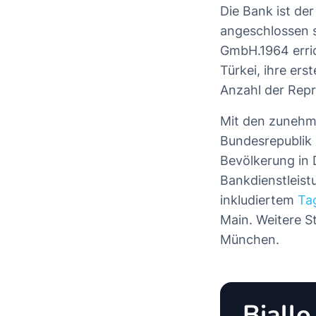
Die Bank ist de
angeschlossen 
GmbH.1964 errich
Türkei, ihre er
Anzahl der Repr
Mit den zunehm
Bundesrepublik
Bevölkerung in 
Bankdienstleist
inkludiertem
Ta
Main. Weitere S
München.
Biall