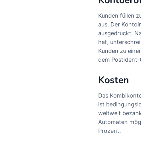
Kontoerö
Kunden füllen z
aus. Der Kontoi
ausgedruckt. Na
hat, unterschre
Kunden zu eine
dem PostIdent-
Kosten
Das Kombikonto 
ist bedingungsl
weltweit bezahl
Automaten mögli
Prozent.