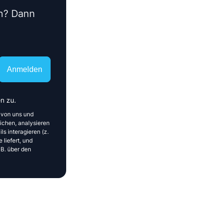
en? Dann
Anmelden
n zu.
 von uns und
ichen, analysieren
ls interagieren (z.
 liefert, und
 B. über den