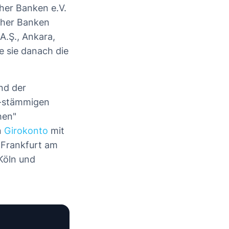
her Banken e.V.
cher Banken
A.Ş., Ankara,
e sie danach die
nd der
h-stämmigen
hen"
n
Girokonto
mit
 Frankfurt am
Köln und