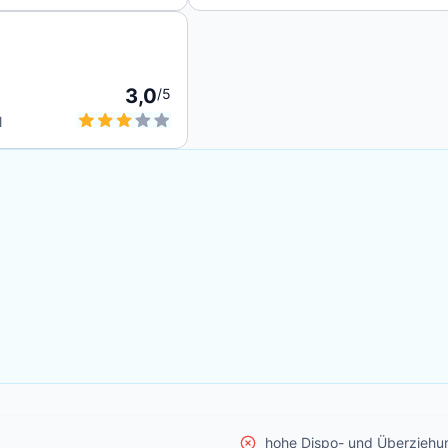
3,0
/5
l
hohe Dispo- und Überziehu