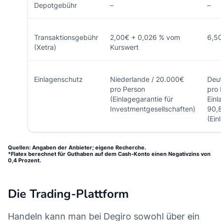
Depotgebühr
–
–
Transaktionsgebühr
2,00€ + 0,026 % vom
6,50
(Xetra)
Kurswert
Einlagenschutz
Niederlande / 20.000€
Deu
pro Person
pro 
(Einlagegarantie für
Einl
Investmentgesellschaften)
90,8
(Ein
Quellen: Angaben der Anbieter; eigene Recherche.
*Flatex berechnet für Guthaben auf dem Cash-Konto einen Negativzins von
0,4 Prozent.
Die Trading-Plattform
Handeln kann man bei Degiro sowohl über ein