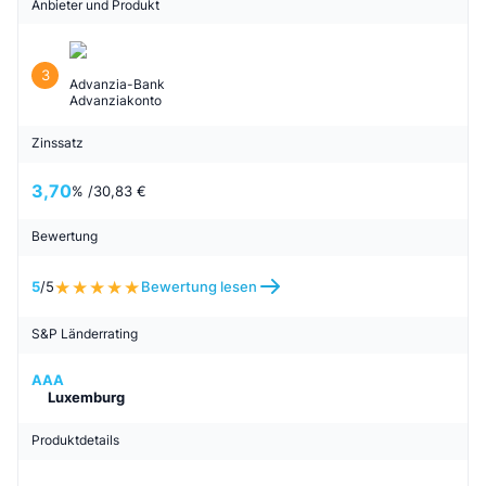
Anbieter und Produkt
3
Advanzia-Bank
Advanziakonto
Zinssatz
3,70
% /
30,83 €
Bewertung
5
/5
Bewertung lesen
S&P Länderrating
AAA
Luxemburg
Produktdetails