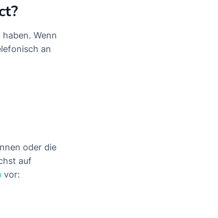
ct?
en haben. Wenn
elefonisch an
önnen oder die
chst auf
p
vor: