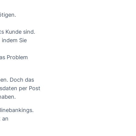
ötigen.
ts Kunde sind.
, indem Sie
das Problem
den. Doch das
sdaten per Post
haben.
linebankings.
x an