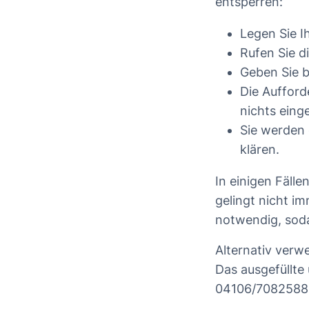
entsperren:
Legen Sie I
Rufen Sie d
Geben Sie b
Die Aufford
nichts eing
Sie werden
klären.
In einigen Fäll
gelingt nicht i
notwendig, soda
Alternativ verw
Das ausgefüllte
04106/7082588 