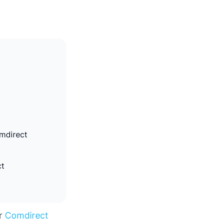
omdirect
ct
er
Comdirect