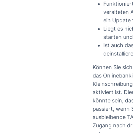
Funktionier
veralteten 
ein Update 
Liegt es ni
starten und
Ist auch das
deinstallier
Können Sie sich
das Onlinebank
Kleinschreibung 
aktiviert ist. D
könnte sein, d
passiert, wenn 
ausbleibende T
Zugang nach dre