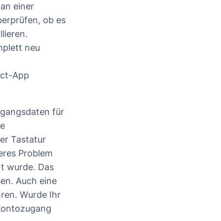
 an einer
berprüfen, ob es
lieren.
mplett neu
rect-App
ugangsdaten für
se
rer Tastatur
iteres Problem
t wurde. Das
ben. Auch eine
ren. Wurde Ihr
 Kontozugang