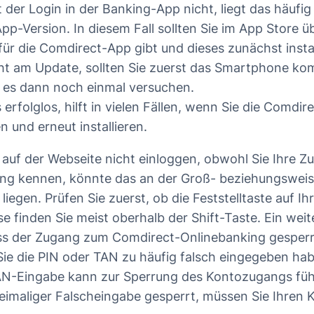
t der Login in der Banking-App nicht, liegt das häufig
App-Version. In diesem Fall sollten Sie im App Store ü
für die Comdirect-App gibt und dieses zunächst instal
cht am Update, sollten Sie zuerst das Smartphone ko
 es dann noch einmal versuchen.
 erfolglos, hilft in vielen Fällen, wenn Sie die Comdi
en und erneut installieren.
 auf der Webseite nicht einloggen, obwohl Sie Ihre Z
ing kennen, könnte das an der Groß- beziehungswei
liegen. Prüfen Sie zuerst, ob die Feststelltaste auf Ih
iese finden Sie meist oberhalb der Shift-Taste. Ein we
ass der Zugang zum Comdirect-Onlinebanking gesperr
Sie die PIN oder TAN zu häufig falsch eingegeben ha
AN-Eingabe kann zur Sperrung des Kontozugangs füh
imaliger Falscheingabe gesperrt, müssen Sie Ihren