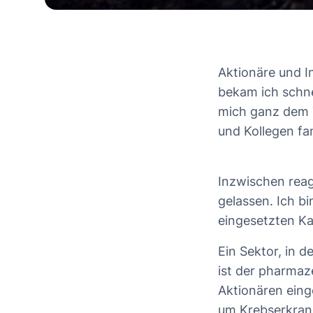
Aktionäre und I
bekam ich schne
mich ganz dem 
und Kollegen fa
Inzwischen reag
gelassen. Ich b
eingesetzten Ka
Ein Sektor, in 
ist der pharmaz
Aktionären ein
um Krebserkran