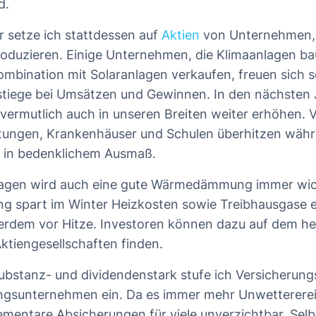
nd.
r setze ich stattdessen auf
Aktien
von Unternehmen, 
oduzieren. Einige Unternehmen, die Klimaanlagen ba
ombination mit Solaranlagen verkaufen, freuen sich s
stiege bei Umsätzen und Gewinnen. In den nächsten 
 vermutlich auch in unseren Breiten weiter erhöhen. V
htungen, Krankenhäuser und Schulen überhitzen wäh
in bedenklichem Ausmaß.
agen wird auch eine gute Wärmedämmung immer wich
ng spart im Winter Heizkosten sowie Treibhausgase ei
rdem vor Hitze. Investoren können dazu auf dem h
Aktiengesellschaften finden.
ubstanz- und dividendenstark stufe ich Versicherung
ngsunternehmen ein. Da es immer mehr Unwetterere
ementare Absicherungen für viele unverzichtbar. Selb