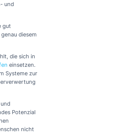
s- und
 gut
h genau diesem
t, die sich in
fen
einsetzen.
um Systeme zur
derverwertung
 und
ndes Potenzial
ohen
enschen nicht