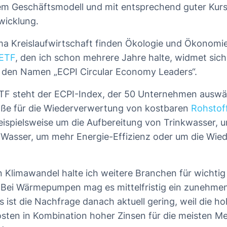
lem Geschäftsmodell und mit entsprechend guter Kur
wicklung.
a Kreislaufwirtschaft finden Ökologie und Ökonomie
ETF
, den ich schon mehrere Jahre halte, widmet sic
t den Namen „ECPI Circular Economy Leaders“.
TF steht der ECPI-Index, der 50 Unternehmen auswähl
e für die Wiederverwertung von kostbaren
Rohstof
eispielsweise um die Aufbereitung von Trinkwasser, 
 Wasser, um mehr Energie-Effizienz oder um die Wie
en Klimawandel halte ich weitere Branchen für wichtig
. Bei Wärmepumpen mag es mittelfristig ein zunehme
s ist die Nachfrage danach aktuell gering, weil die h
ten in Kombination hoher Zinsen für die meisten M