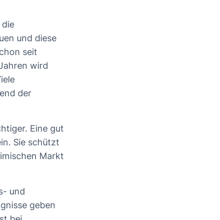
die
uen und diese
chon seit
Jahren wird
iele
rend der
tiger. Eine gut
n. Sie schützt
eimischen Markt
s- und
ignisse geben
st bei