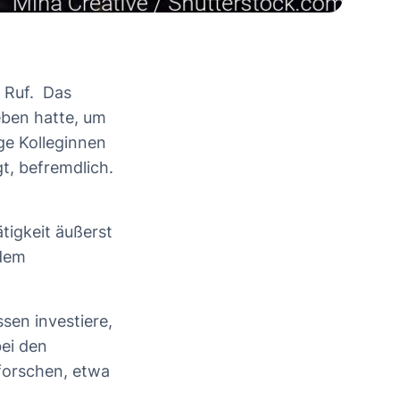
n Ruf. Das
eben hatte, um
e Kolleginnen
t, befremdlich.
tigkeit äußerst
 dem
.
sen investiere,
ei den
forschen, etwa