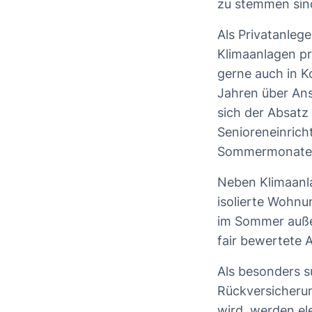
zu stemmen si
Als Privatanlege
Klimaanlagen pr
gerne auch in K
Jahren über An
sich der Absatz
Senioreneinric
Sommermonate 
Neben Klimaanl
isolierte Wohnu
im Sommer auße
fair bewertete 
Als besonders s
Rückversicheru
wird, werden el