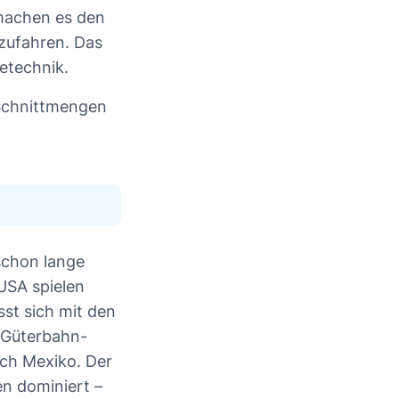
 machen es den
zufahren. Das
rietechnik.
Schnittmengen
 schon lange
 USA spielen
sst sich mit den
a Güterbahn-
ach Mexiko. Der
n dominiert –