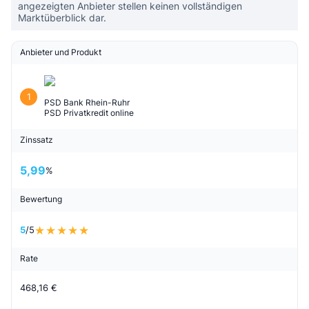
angezeigten Anbieter stellen keinen vollständigen
Marktüberblick dar.
Anbieter und Produkt
1
PSD Bank Rhein-Ruhr
PSD Privatkredit online
Zinssatz
5,99
%
Bewertung
5
/5
Rate
468,16 €