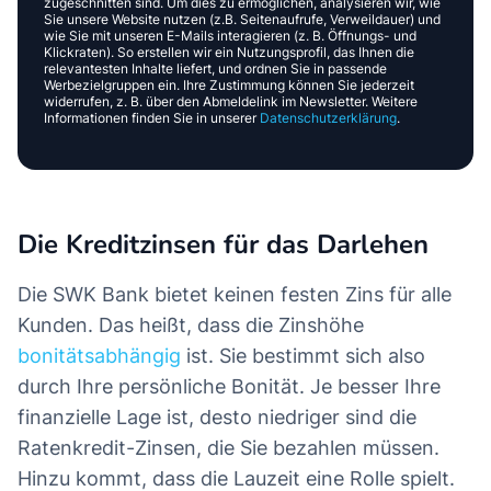
zugeschnitten sind. Um dies zu ermöglichen, analysieren wir, wie
Sie unsere Website nutzen (z.B. Seitenaufrufe, Verweildauer) und
wie Sie mit unseren E-Mails interagieren (z. B. Öffnungs- und
Klickraten). So erstellen wir ein Nutzungsprofil, das Ihnen die
relevantesten Inhalte liefert, und ordnen Sie in passende
Werbezielgruppen ein. Ihre Zustimmung können Sie jederzeit
widerrufen, z. B. über den Abmeldelink im Newsletter. Weitere
Informationen finden Sie in unserer
Datenschutzerklärung
.
Die Kreditzinsen für das Darlehen
Die SWK Bank bietet keinen festen Zins für alle
Kunden. Das heißt, dass die Zinshöhe
bonitätsabhängig
ist. Sie bestimmt sich also
durch Ihre persönliche Bonität. Je besser Ihre
finanzielle Lage ist, desto niedriger sind die
Ratenkredit-Zinsen, die Sie bezahlen müssen.
Hinzu kommt, dass die Lauzeit eine Rolle spielt.