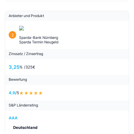
Anbieter und Produkt
2
Sparda-Bank Nürnberg
Sparda Termin Neugeld
Zinssatz / Zinsertrag
3,25
% /
325
€
Bewertung
4,9
/5
S&P Länderrating
AAA
Deutschland