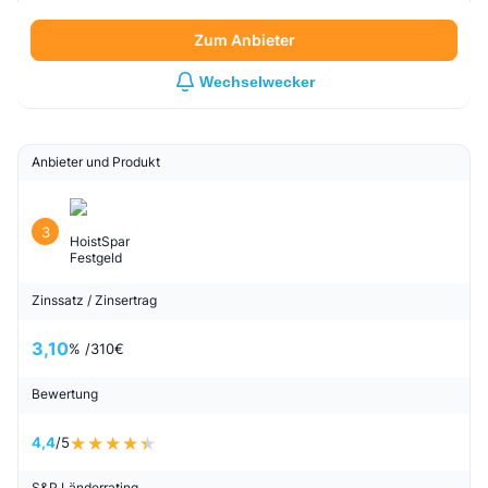
Zum Anbieter
Wechselwecker
Anbieter und Produkt
3
HoistSpar
Festgeld
Zinssatz / Zinsertrag
3,10
% /
310
€
Bewertung
4,4
/5
S&P Länderrating