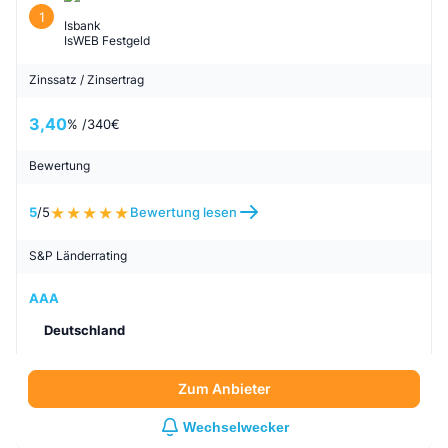
1
Isbank
IsWEB Festgeld
Zinssatz / Zinsertrag
3,40
% /
340
€
Bewertung
5
/5
Bewertung lesen
S&P Länderrating
AAA
Deutschland
Zum Anbieter
Wechselwecker