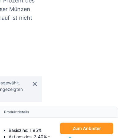
i Prozent des
eser Münzen
auf ist nicht
usgewählt.
angezeigten
Produktdetails
Zum Anbieter
Basiszins: 1,95%
Aktionszins: 3,40%
-