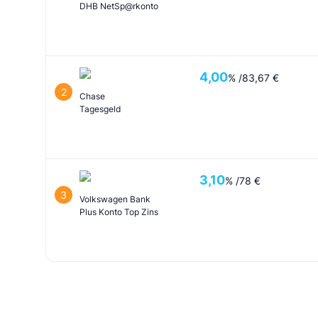
DHB NetSp@rkonto
4,00
% /
83,67 €
2
Chase
Tagesgeld
3,10
% /
78 €
3
Volkswagen Bank
Plus Konto Top Zins