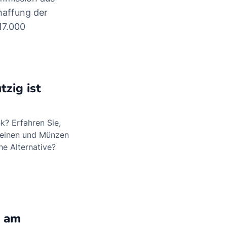
haffung der
17.000
zig ist
k? Erfahren Sie,
heinen und Münzen
he Alternative?
d am