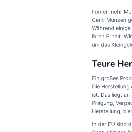
Immer mehr Mens
Das erwart
Cent-Münzen ger
Teure Her
Während einige 
Kleingeld
ihren Erhalt. W
Was spric
um das Kleingel
Was mache
Teure Her
Ein großes Prob
Die Herstellung
ist. Das liegt 
Prägung, Verpac
Herstellung, bl
In der EU sind d