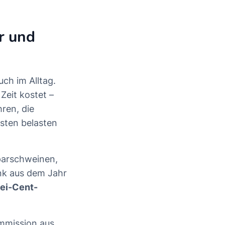
r und
uch im Alltag.
eit kostet –
ren, die
sten belasten
Sparschweinen,
nk aus dem Jahr
ei-Cent-
ommission aus