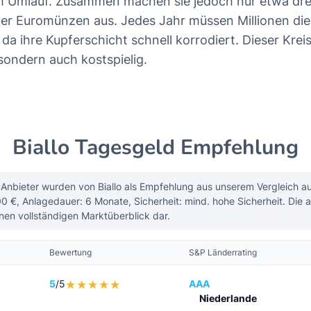
 Umlauf. Zusammen machen sie jedoch nur etwa dre
ler Euromünzen aus. Jedes Jahr müssen Millionen di
da ihre Kupferschicht schnell korrodiert. Dieser Kreisl
sondern auch kostspielig.
Biallo Tagesgeld Empfehlung
Anbieter wurden von Biallo als Empfehlung aus unserem Vergleich a
0 €, Anlagedauer: 6 Monate, Sicherheit: mind. hohe Sicherheit. Die 
inen vollständigen Marktüberblick dar.
Bewertung
S&P Länderrating
5
/5
AAA
Niederlande