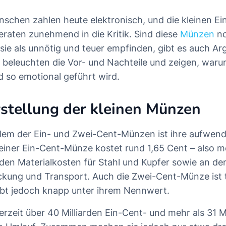
chen zahlen heute elektronisch, und die kleinen Ei
et Sie in diesem Artikel
aten zunehmend in die Kritik. Sind diese
Münzen
no
stellung der kleinen Münzen
sie als unnötig und teuer empfinden, gibt es auch A
 im Alltag: Hindernis für Händler und Kunden?
ir beleuchten die Vor- und Nachteile und zeigen, waru
ht gegen die Abschaffung?
d so emotional geführt wird.
n andere Länder mit dem Kleingeld?
stellung der kleinen Münzen
lem der Ein- und Zwei-Cent-Münzen ist ihre aufwend
 einer Ein-Cent-Münze kostet rund 1,65 Cent – also me
an den Materialkosten für Stahl und Kupfer sowie an d
kung und Transport. Auch die Zwei-Cent-Münze ist t
eibt jedoch knapp unter ihrem Nennwert.
erzeit über 40 Milliarden Ein-Cent- und mehr als 31 M