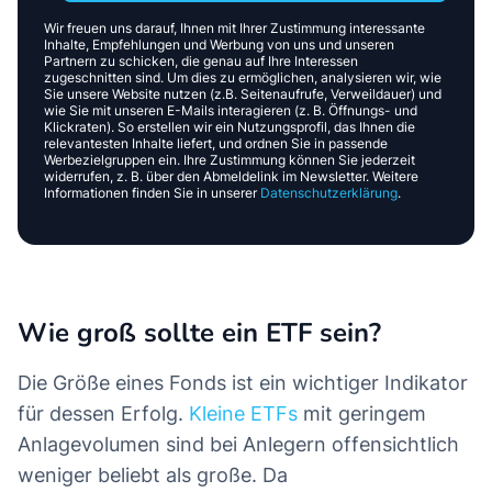
Wir freuen uns darauf, Ihnen mit Ihrer Zustimmung interessante
Inhalte, Empfehlungen und Werbung von uns und unseren
Partnern zu schicken, die genau auf Ihre Interessen
zugeschnitten sind. Um dies zu ermöglichen, analysieren wir, wie
Sie unsere Website nutzen (z.B. Seitenaufrufe, Verweildauer) und
wie Sie mit unseren E-Mails interagieren (z. B. Öffnungs- und
Klickraten). So erstellen wir ein Nutzungsprofil, das Ihnen die
relevantesten Inhalte liefert, und ordnen Sie in passende
Werbezielgruppen ein. Ihre Zustimmung können Sie jederzeit
widerrufen, z. B. über den Abmeldelink im Newsletter. Weitere
Informationen finden Sie in unserer
Datenschutzerklärung
.
Wie groß sollte ein ETF sein?
Die Größe eines Fonds ist ein wichtiger Indikator
für dessen Erfolg.
Kleine ETFs
mit geringem
Anlagevolumen sind bei Anlegern offensichtlich
weniger beliebt als große. Da