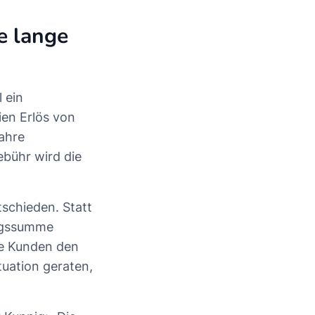
e lange
 ein
ien Erlös von
Jahre
ebühr wird die
tschieden. Statt
ungssumme
ie Kunden den
tuation geraten,