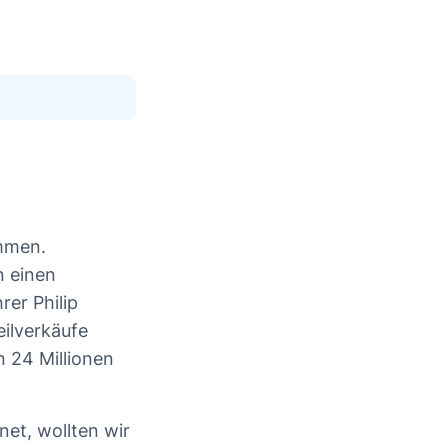
ommen.
n einen
er Philip
eilverkäufe
n 24 Millionen
et, wollten wir