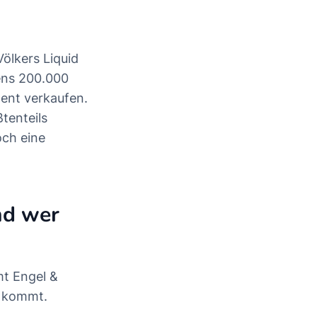
ölkers Liquid
ns 200.000
zent verkaufen.
tenteils
och eine
nd wer
mt Engel &
e kommt.