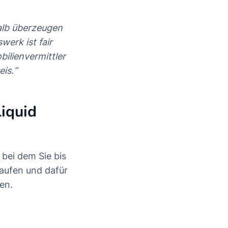
alb überzeugen
erk ist fair
ilienvermittler
is.“
iquid
 bei dem Sie bis
aufen und dafür
en.