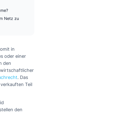
Home?
im Netz zu
omit in
s oder einer
h den
wirtschaftlicher
uchrecht
. Das
verkauften Teil
id
stellen den