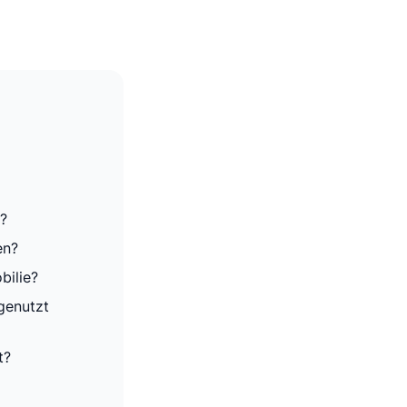
r?
en?
bilie?
genutzt
t?