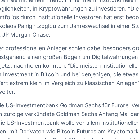
lichkeiten, in Kryptowährungen zu investieren. “D
ortfolios durch institutionelle Investoren hat erst beg
kolaos Panigirtzoglou zum Jahreswechsel in einer Stu
 JP Morgan Chase.
er professionellen Anleger schien dabei besonders gr
itestgehend einen großen Bogen um Digitalwährunge
jetzt nachholen könnten. “Die meisten institutionell
 Investment in Bitcoin und bei denjenigen, die etwas 
ert extrem klein im Vergleich zu klassischen Anlagen”
eiter.
die US-Investmentbank Goldman Sachs für Furore. V
n zufolge verkündete Goldman Sachs Anfang Mai den 
ie US-Investmentbank wolle vor allem institutionelle
ten, mit Derivaten wie Bitcoin Futures am Kryptomark