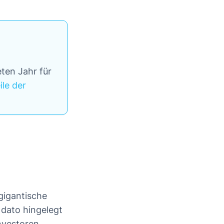
eten Jahr für
le der
 gigantische
 dato hingelegt
Investoren