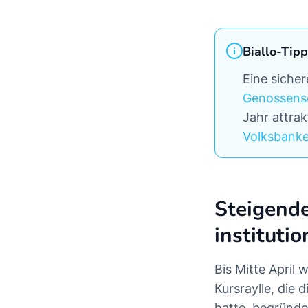
Biallo-Tipp
Eine sicher
Genossensc
Jahr attra
Volksbank
Steigende
institutio
Bis Mitte April 
Kursraylle, die
hatte, begründe