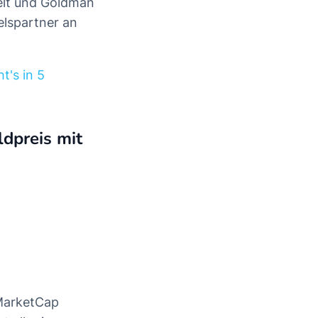
kelt und Goldman
elspartner an
's in 5
ldpreis mit
nMarketCap