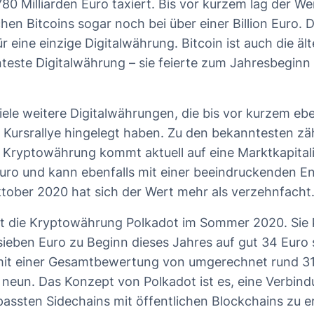
780 Milliarden Euro taxiert. Bis vor kurzem lag der Wer
hen Bitcoins sogar noch bei über einer Billion Euro. D
 eine einzige Digitalwährung. Bitcoin ist auch die äl
este Digitalwährung – sie feierte zum Jahresbeginn 
iele weitere Digitalwährungen, die bis vor kurzem ebe
Kursrallye hingelegt haben. Zu den bekanntesten zä
 Kryptowährung kommt aktuell auf eine Marktkapital
Euro und kann ebenfalls mit einer beeindruckenden E
ktober 2020 hat sich der Wert mehr als verzehnfacht
st die Kryptowährung Polkadot im Sommer 2020. Sie
sieben Euro zu Beginn dieses Jahres auf gut 34 Euro 
mit einer Gesamtbewertung von umgerechnet rund 31 
tz neun. Das Konzept von Polkadot ist es, eine Verbin
epassten Sidechains mit öffentlichen Blockchains zu 