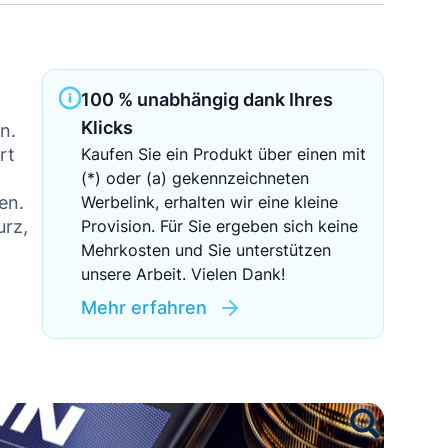
Sichere Geldanlagen
Crowdinvesting in Immobilien
100 % unabhängig dank Ihres
EZB-Leitzins
Klicks
en.
rt
Kaufen Sie ein Produkt über einen mit
(*) oder (a) gekennzeichneten
hen.
Werbelink, erhalten wir eine kleine
urz,
Provision. Für Sie ergeben sich keine
Mehrkosten und Sie unterstützen
unsere Arbeit. Vielen Dank!
Mehr erfahren