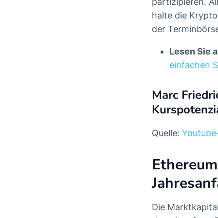
partizipieren. 
halte die Krypt
der Terminbörs
Lesen Sie 
einfachen S
Marc Friedri
Kurspotenzi
Quelle:
Youtube-
Ethereum,
Jahresan
Die Marktkapita