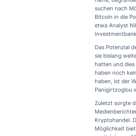
suchen nach Mög
Bitcoin in die P
etwa Analyst Ni
Investmentbank
Das Potenzial d
sie bislang we
hatten und dies 
haben noch kein
haben, ist der W
Panigirtzoglou w
Zuletzt sorgte 
Medienberichte
Kryptohandel. D
Möglichkeit bie