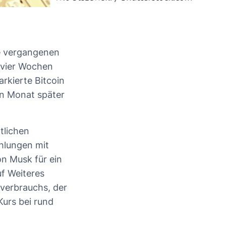
ie vergangenen
 vier Wochen
rkierte Bitcoin
en Monat später
tlichen
ahlungen mit
on Musk für ein
f Weiteres
mverbrauchs, der
 Kurs bei rund