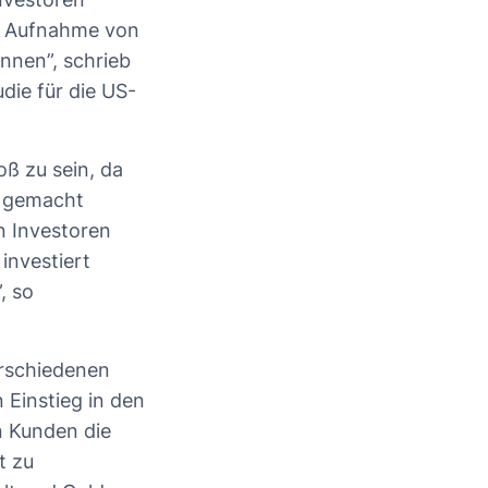
ie Aufnahme von
onnen”, schrieb
die für die US-
oß zu sein, da
n gemacht
en Investoren
investiert
, so
erschiedenen
Einstieg in den
n Kunden die
t zu