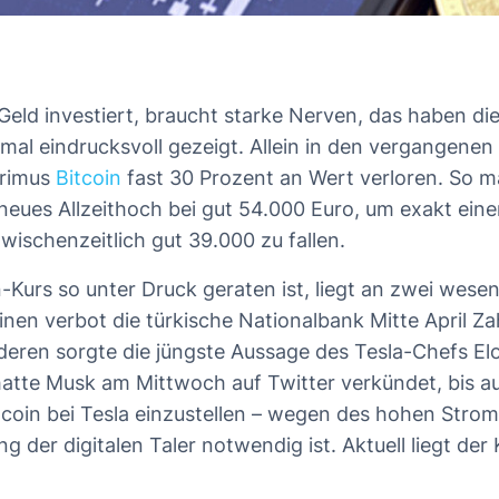
s Geld investiert, braucht starke Nerven, das haben d
al eindrucksvoll gezeigt. Allein in den vergangenen
primus
Bitcoin
fast 30 Prozent an Wert verloren. So ma
n neues Allzeithoch bei gut 54.000 Euro, um exakt ein
wischenzeitlich gut 39.000 zu fallen.
-Kurs so unter Druck geraten ist, liegt an zwei wesen
nen verbot die türkische Nationalbank Mitte April Z
deren sorgte die jüngste Aussage des Tesla-Chefs El
atte Musk am Mittwoch auf Twitter verkündet, bis au
tcoin bei Tesla einzustellen – wegen des hohen Stro
ung der digitalen Taler notwendig ist. Aktuell liegt der