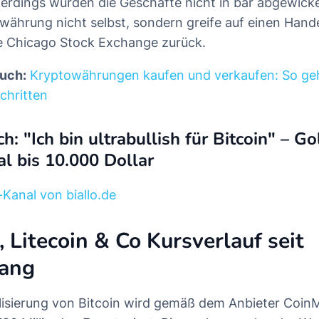
Allerdings würden die Geschäfte nicht in bar abgewic
owährung nicht selbst, sondern greife auf einen Hand
e Chicago Stock Exchange zurück.
auch:
Kryptowährungen kaufen und verkaufen: So geht
chritten
ch: "Ich bin ultrabullish für Bitcoin" – Go
al bis 10.000 Dollar
Kanal von biallo.de
 Litecoin & Co Kursverlauf seit
fang
lisierung von Bitcoin wird gemäß dem Anbieter Coi