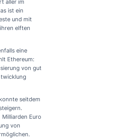
t aller im
as ist ein
teste und mit
ihren elften
nfalls eine
hlt Ethereum:
isierung von gut
ntwicklung
.
 konnte seitdem
steigern.
Milliarden Euro
dung von
ermöglichen.