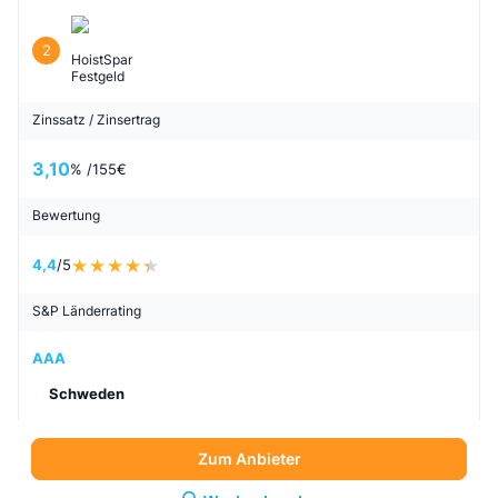
2
HoistSpar
Festgeld
Zinssatz / Zinsertrag
3,10
% /
155
€
Bewertung
4,4
/5
S&P Länderrating
AAA
Schweden
Zum Anbieter