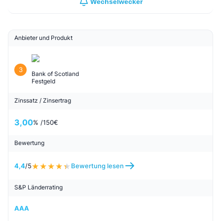
Wechselwecker
Anbieter und Produkt
3
Bank of Scotland
Festgeld
Zinssatz / Zinsertrag
3,00
% /
150
€
Bewertung
4,4
/5
Bewertung lesen
S&P Länderrating
AAA