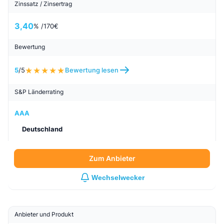
Zinssatz / Zinsertrag
3,40
% /
170
€
Bewertung
5
/5
Bewertung lesen
S&P Länderrating
AAA
Deutschland
Zum Anbieter
Wechselwecker
Anbieter und Produkt