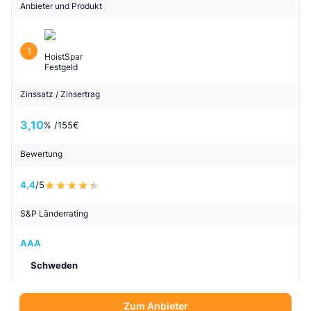
Anbieter und Produkt
1
HoistSpar
Festgeld
Zinssatz / Zinsertrag
3,10
% /
155
€
Bewertung
4,4
/5
S&P Länderrating
AAA
Schweden
Zum Anbieter