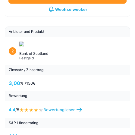
Wechselwecker
Anbieter und Produkt
2
Bank of Scotland
Festgeld
Zinssatz / Zinsertrag
3,00
% /
150
€
Bewertung
4,4
/5
Bewertung lesen
S&P Länderrating