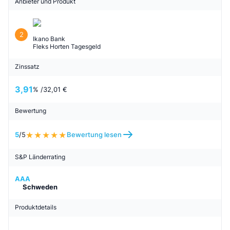
Anbieter und Produkt
2
Ikano Bank
Fleks Horten Tagesgeld
Zinssatz
3,91
% /
32,01 €
Bewertung
5
/5
Bewertung lesen
S&P Länderrating
AAA
Schweden
Produktdetails