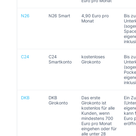
Euro pro Monat
N26
N26 Smart
4,90 Euro pro
Bis z
Monat
Unter
(soge
Space
eigen
inklus
C24
C24
kostenloses
Bis zu
Smartkonto
Girokonto
Unter
(soge
Pocke
eigen
inklus
DKB
DKB
Das erste
Ein Z
Girokonto
Girokonto ist
(Unte
kostenlos für alle
eigen
Kunden, wenn
kann 
mindestens 700
Euro 
Euro pro Monat
eröff
eingehen oder für
alle unter 28