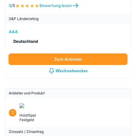
5
/5
Bewertung lesen
S&P Länderrating
AAA
Deutschland
Zum Anbieter
Wechselwecker
Anbieter und Produkt
2
HoistSpar
Festgeld
Zinssatz / Zinsertrag