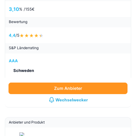
3,10
% /
155
€
Bewertung
4,4
/5
S&P Länderrating
AAA
Schweden
Zum Anbieter
Wechselwecker
Anbieter und Produkt