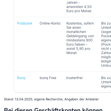
Jahren -
ansonsten 4,50
Euro pro Monat.
Postbank
Online-Konto
Kostenlos, sofern
Bis zu
Sie einen
Unter
monatlichen
(soge
Geldeingang von
Pocke
mindestens 900
eigen
Euro haben -
(Pock
sonst 5,90 pro
nicht
Monat.
Zahlu
mögli
ledigl
Umbu
Bunq
bunq Free
kostenfrei
Bis zu
Unter
eigen
Stand: 13.04.2025; eigene Recherche; Angaben der Anbieter
Bei diesen Geschäftskonten können