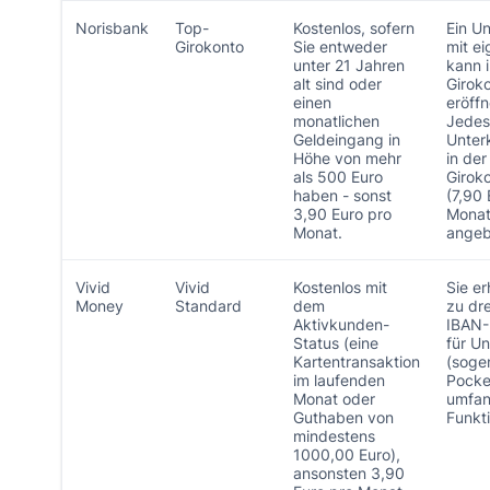
Norisbank
Top-
Kostenlos, sofern
Ein U
Girokonto
Sie entweder
mit e
unter 21 Jahren
kann 
alt sind oder
Girok
einen
eröff
monatlichen
Jedes
Geldeingang in
Unter
Höhe von mehr
in der
als 500 Euro
Girok
haben - sonst
(7,90 
3,90 Euro pro
Monat
Monat.
angeb
Vivid
Vivid
Kostenlos mit
Sie er
Money
Standard
dem
zu dre
Aktivkunden-
IBAN
Status (eine
für U
Kartentransaktion
(soge
im laufenden
Pocke
Monat oder
umfan
Guthaben von
Funkti
mindestens
1000,00 Euro),
ansonsten 3,90