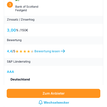
3
Bank of Scotland
Festgeld
Zinssatz / Zinsertrag
3,00
% /
150
€
Bewertung
4,4
/5
Bewertung lesen
S&P Länderrating
AAA
Deutschland
Zum Anbieter
Wechselwecker