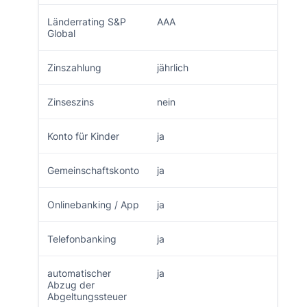
Länderrating S&P
AAA
Global
Zinszahlung
jährlich
Zinseszins
nein
Konto für Kinder
ja
Gemeinschaftskonto
ja
Onlinebanking / App
ja
Telefonbanking
ja
automatischer
ja
Abzug der
Abgeltungssteuer