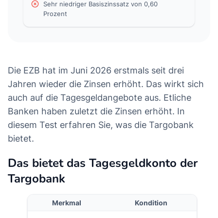
Sehr niedriger Basiszinssatz von 0,60
Prozent
Die EZB hat im Juni 2026 erstmals seit drei
Das erwartet Sie in diesem Artikel
Das bietet das Tagesgeldkonto der Targobank
Jahren wieder die Zinsen erhöht. Das wirkt sich
auch auf die Tagesgeldangebote aus. Etliche
Neukundenaktion für das Tagesgeld der Targoban
Banken haben zuletzt die Zinsen erhöht. In
So eröffnen Sie ein Tagesgeldkonto bei der Targo
diesem Test erfahren Sie, was die Targobank
Erfahrungen mit dem Tagesgeldkonto der Targoba
bietet.
Wie sicher ist das Tagesgeldkonto bei der Targob
Das bietet das Tagesgeldkonto der
Wie wird das Tagesgeldkonto der Targobank verst
Targobank
Merkmal
Kondition