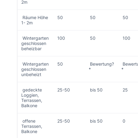
2m
Räume Höhe
50
50
50
1- 2m
Wintergarten
100
50
100
geschlossen
beheizbar
Wintergarten
50
Bewertung?
Bewert
geschlossen
*
*
unbeheizt
gedeckte
25-50
bis 50
25
Loggien,
Terrassen,
Balkone
offene
25-50
bis 50
0
Terrassen,
Balkone