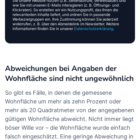
Sie unsere Website nutzen (z.B. Seitenaufrufe, Verweildauer) und
wie Sie mit unseren E-Mails interagieren (z. B. Öffnungs- und
Klickraten). So erstellen wir ein Nutzungsprofil, das Ihnen die
relevantesten Inhalte liefert, und ordnen Sie in passende
Werbezielgruppen ein. Ihre Zustimmung können Sie jederzeit
widerrufen, z. B. über den Abmeldelink im Newsletter. Weitere
Informationen finden Sie in unserer
Datenschutzerklärung
.
Abweichungen bei Angaben der
Wohnfläche sind nicht ungewöhnlich
So gibt es Fälle, in denen die gemessene
Wohnfläche um mehr als zehn Prozent oder
mehr als 20 Quadratmeter von der angegebenen
gültigen Wohnfläche abweicht. Nicht immer liegt
böser Wille vor – die Wohnfläche wurde einfach
falsch eingeschätzt. Eine geringe Abweichung in