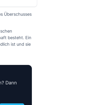
des Überschusses
ischen
aft besteht. Ein
lich ist und sie
en? Dann