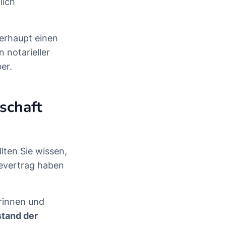
lich
erhaupt einen
 notarieller
er.
schaft
lten Sie wissen,
hevertrag haben
erinnen und
stand der