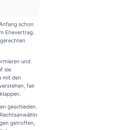
m Anfang schon
um Ehevertrag.
 gerechten
formieren und
f sie
a mit den
erstehen, fair
 klappen.
hen geschieden.
Rechtsanwältin
gen getroffen,