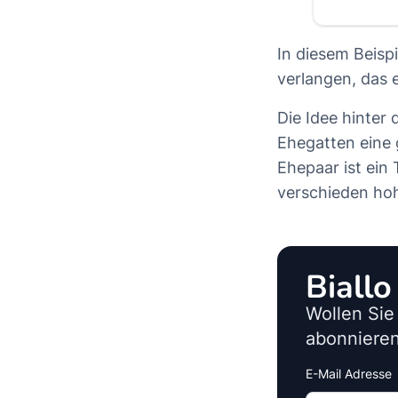
In diesem Beisp
verlangen, das 
Die Idee hinter
Ehegatten eine 
Ehepaar ist ein
verschieden hoh
Biall
Wollen Sie
abonnieren
E-Mail Adresse
Interests
Amount