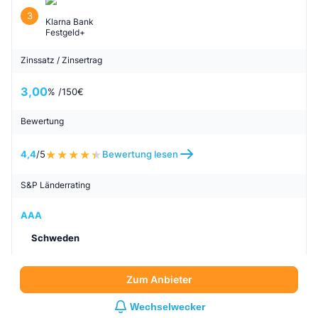
3
Klarna Bank
Festgeld+
Zinssatz / Zinsertrag
3,00
% /
150
€
Bewertung
4,4
/5
Bewertung lesen
S&P Länderrating
AAA
Schweden
Zum Anbieter
Wechselwecker